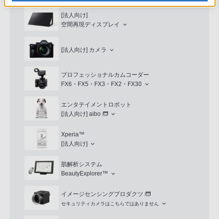
[法人向け]
空間再現ディスプレイ
[法人向け]
カメラ
プロフェッショナルカムコーダー
FX6・FX5・FX3・FX2・FX30
エンタテイメントロボット
[法人向け]
aibo
Xperia™
[法人向け]
肌解析システム
BeautyExplorer™
イメージセンシングプロダクツ
セキュリティカメラはこちらではありません