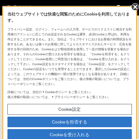
法人のお客様
当社ウェブサイトでは快適な閲覧のためにCookieを利用しておりま
す。
コンスーマー製品に関するお問い合わせ
プライバシー設定、ログイン、フォームへの入力等、サービスのリクエストに相当する利
用者のアクションに応じてのみ設定されるCookieは通常、必須Cookieと呼ばれ、利用を
停止することができません。また、当社は、ウェブサイトにおけるお客様の利用状況を分
製品に関する重要なお知らせ
析するため、あるいは個々のお客様に対してよりカスタマイズされたサービス・広告を提
供する等の目的のため、Cookieおよび類似技術を使用して一定の情報を収集する場合が
プロフェッショナル／業務用製品に関
あります。それらのCookieの受け入れを拒否する場合は、「Cookieを拒否する」をクリ
ックしてください。Cookie使用にご同意頂ける場合は、「Cookieを受け入れる」をクリ
するサポート・お問い合わせ
ックして下さい。Cookie設定をカスタマイズする場合は「Cookie設定」をクリックして
ください。Cookieの設定をいつでも管理することができます。選択したCookieの設定に
よっては、このウェブサイトの機能の一部が使用できなくなる場合があります。 詳細に
専用窓口のある業務用商品に関するお問い合わせ
ついては、当社のCookieポリシーをご覧ください。個人情報の取扱いについては、プラ
イバシーポリシーをご覧ください。
以下の製品・サービスは専用窓口がございます。対象の
詳細については、当社の
Cookieポリシー
をご覧ください。
個人情報の取扱いについては、
プライバシーポリシー
をご覧ください。
アイコンをクリックしてリンク先の窓口よりお問い合わ
せください。
Cookie設定
Cookieを拒否する
業務用ディスプレイ・テレビ
Cookieを受け入れる
[法人向け]
ブラビア