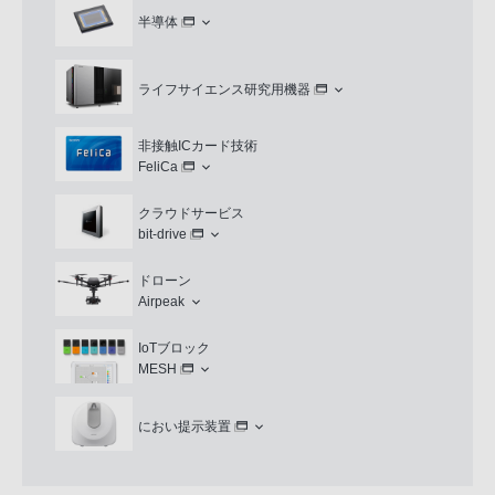
半導体
ライフサイエンス研究用機器
非接触ICカード技術
FeliCa
クラウドサービス
bit-drive
ドローン
Airpeak
IoTブロック
MESH
におい提示装置