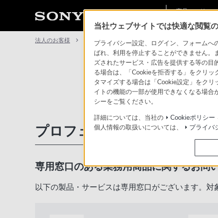
商品・ソリュー
法人のお客様
ン情報
当社ウェブサイトでは快適な閲覧のた
法人のお客様
サポート・お問い合わせ
プライバシー設定、ログイン、フォームへの入
ばれ、利用を停止することができません。
ズされたサービス・広告を提供する等の目的の
る場合は、「Cookieを拒否する」をクリッ
タマイズする場合は「Cookie設定」をク
イトの機能の一部が使用できなくなる場合が
シーをご覧ください。
詳細については、当社の
Cookieポリシー
プロフェッショナル／業務用
個人情報の取扱いについては、
プライバ
専用窓口のある業務用商品に関するお問
以下の製品・サービスは専用窓口がございます。対