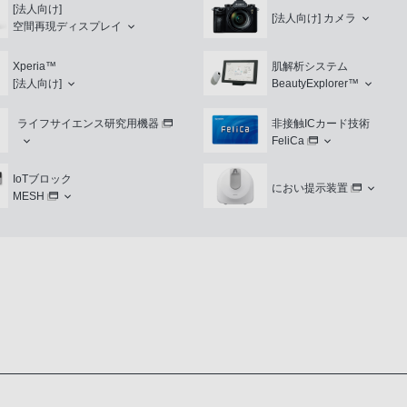
[法人向け]
[法人向け]
カメラ
空間再現ディスプレイ
Xperia™
肌解析システム
[法人向け]
BeautyExplorer™
ライフサイエンス研究用機器
非接触ICカード技術
FeliCa
IoTブロック
におい提示装置
MESH