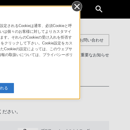
個人のお客様
るCookieは通常、必須Cookieと呼
いは個々のお客様に対してよりカスタマイ
す。それらのCookieの受け入れを拒否す
コンスーマー製品に関するお問い合わせ
」をクリックして下さい。Cookie設定をカス
たCookieの設定によっては、このウェブサ
製品に関する重要なお知らせ
人情報の取扱いについては、プライバシーポリ
わせ
入れる
ください。