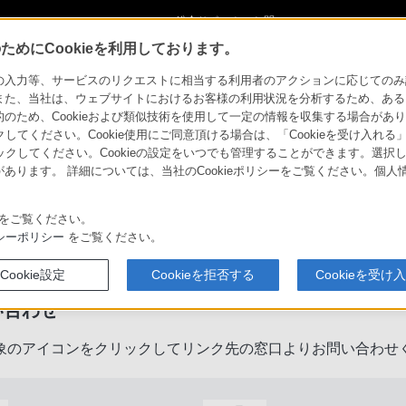
ショ
総合サポート・お問
ご購入検討
い合わせ
めにCookieを利用しております。
力等、サービスのリクエストに相当する利用者のアクションに応じてのみ設定され
また、当社は、ウェブサイトにおけるお客様の利用状況を分析するため、ある
ため、Cookieおよび類似技術を使用して一定の情報を収集する場合がありま
クしてください。Cookie使用にご同意頂ける場合は、「Cookieを受け入れる
リックしてください。Cookieの設定をいつでも管理することができます。選択し
あります。 詳細については、当社のCookieポリシーをご覧ください。個
をご覧ください。
製品に関するサポート・お問い合
シーポリシー
をご覧ください。
Cookie設定
Cookieを拒否する
Cookieを受け
い合わせ
象のアイコンをクリックしてリンク先の窓口よりお問い合わせ