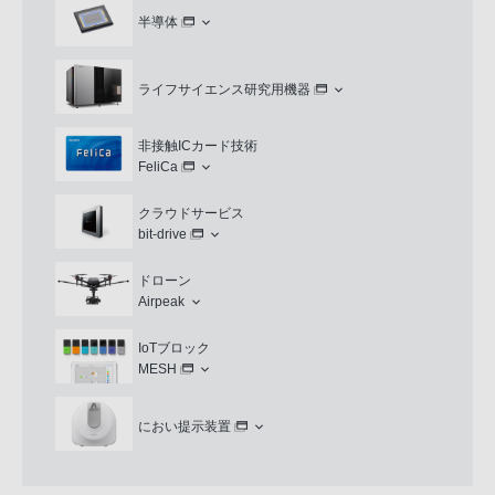
半導体
ライフサイエンス研究用機器
非接触ICカード技術
FeliCa
クラウドサービス
bit-drive
ドローン
Airpeak
IoTブロック
MESH
におい提示装置