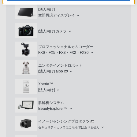
[法人向け]
空間再現ディスプレイ
[法人向け]
カメラ
プロフェッショナルカムコーダー
FX6・FX5・FX3・FX2・FX30
エンタテイメントロボット
[法人向け]
aibo
Xperia™
[法人向け]
肌解析システム
BeautyExplorer™
イメージセンシングプロダクツ
セキュリティカメラはこちらではありません