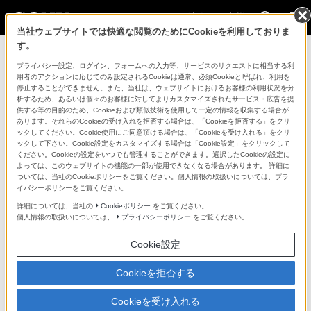
法人のお客様
当社ウェブサイトでは快適な閲覧のためにCookieを利用しておりま
す。
コンスーマー製品に関するお問い合わせ
プライバシー設定、ログイン、フォームへの入力等、サービスのリクエストに相当する利
用者のアクションに応じてのみ設定されるCookieは通常、必須Cookieと呼ばれ、利用を
停止することができません。また、当社は、ウェブサイトにおけるお客様の利用状況を分
製品に関する重要なお知らせ
析するため、あるいは個々のお客様に対してよりカスタマイズされたサービス・広告を提
供する等の目的のため、Cookieおよび類似技術を使用して一定の情報を収集する場合が
プロフェッショナル／業務用製品に関
あります。それらのCookieの受け入れを拒否する場合は、「Cookieを拒否する」をクリ
ックしてください。Cookie使用にご同意頂ける場合は、「Cookieを受け入れる」をクリ
するサポート・お問い合わせ
ックして下さい。Cookie設定をカスタマイズする場合は「Cookie設定」をクリックして
ください。Cookieの設定をいつでも管理することができます。選択したCookieの設定に
よっては、このウェブサイトの機能の一部が使用できなくなる場合があります。 詳細に
専用窓口のある業務用商品に関するお問い合わせ
ついては、当社のCookieポリシーをご覧ください。個人情報の取扱いについては、プラ
イバシーポリシーをご覧ください。
以下の製品・サービスは専用窓口がございます。対象の
詳細については、当社の
Cookieポリシー
をご覧ください。
個人情報の取扱いについては、
プライバシーポリシー
をご覧ください。
アイコンをクリックしてリンク先の窓口よりお問い合わ
せください。
Cookie設定
Cookieを拒否する
業務用ディスプレイ・テレビ
Cookieを受け入れる
[法人向け]
ブラビア