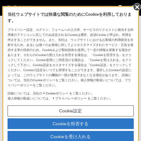
法人のお客様
当社ウェブサイトでは快適な閲覧のためにCookieを利用しておりま
す。
コンスーマー製品に関するお問い合わせ
プライバシー設定、ログイン、フォームへの入力等、サービスのリクエストに相当する利
用者のアクションに応じてのみ設定されるCookieは通常、必須Cookieと呼ばれ、利用を
停止することができません。また、当社は、ウェブサイトにおけるお客様の利用状況を分
製品に関する重要なお知らせ
析するため、あるいは個々のお客様に対してよりカスタマイズされたサービス・広告を提
供する等の目的のため、Cookieおよび類似技術を使用して一定の情報を収集する場合が
プロフェッショナル／業務用製品に関
あります。それらのCookieの受け入れを拒否する場合は、「Cookieを拒否する」をクリ
ックしてください。Cookie使用にご同意頂ける場合は、「Cookieを受け入れる」をクリ
するサポート・お問い合わせ
ックして下さい。Cookie設定をカスタマイズする場合は「Cookie設定」をクリックして
ください。Cookieの設定をいつでも管理することができます。選択したCookieの設定に
よっては、このウェブサイトの機能の一部が使用できなくなる場合があります。 詳細に
専用窓口のある業務用商品に関するお問い合わせ
ついては、当社のCookieポリシーをご覧ください。個人情報の取扱いについては、プラ
イバシーポリシーをご覧ください。
以下の製品・サービスは専用窓口がございます。対象の
詳細については、当社の
Cookieポリシー
をご覧ください。
個人情報の取扱いについては、
プライバシーポリシー
をご覧ください。
アイコンをクリックしてリンク先の窓口よりお問い合わ
せください。
Cookie設定
Cookieを拒否する
業務用ディスプレイ・テレビ
Cookieを受け入れる
[法人向け]
ブラビア