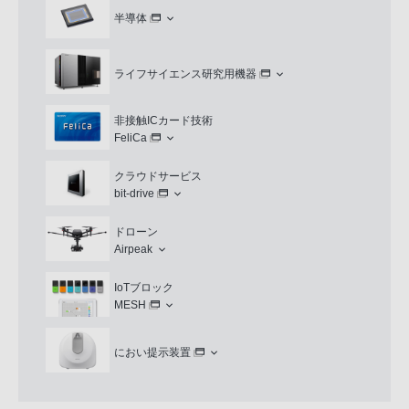
半導体
ライフサイエンス研究用機器
非接触ICカード技術
FeliCa
クラウドサービス
bit-drive
ドローン
Airpeak
IoTブロック
MESH
におい提示装置