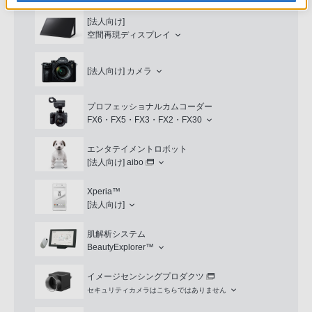
[法人向け]
空間再現ディスプレイ
[法人向け]
カメラ
プロフェッショナルカムコーダー
FX6・FX5・FX3・FX2・FX30
エンタテイメントロボット
[法人向け]
aibo
Xperia™
[法人向け]
肌解析システム
BeautyExplorer™
イメージセンシングプロダクツ
セキュリティカメラはこちらではありません