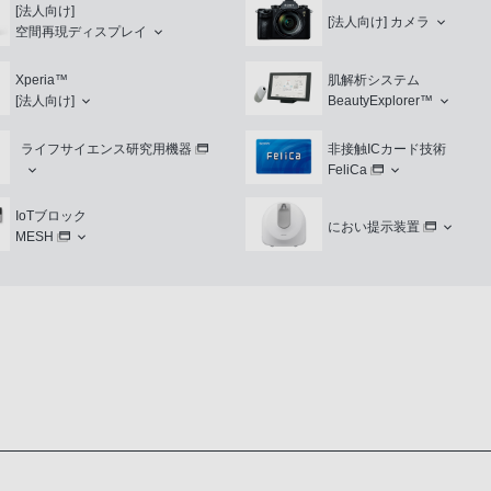
[法人向け]
[法人向け]
カメラ
空間再現ディスプレイ
Xperia™
肌解析システム
[法人向け]
BeautyExplorer™
ライフサイエンス研究用機器
非接触ICカード技術
FeliCa
IoTブロック
におい提示装置
MESH