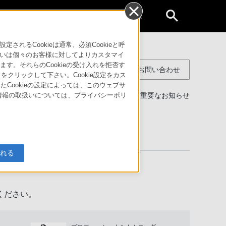
個人のお客様
るCookieは通常、必須Cookieと呼
いは個々のお客様に対してよりカスタマイ
す。それらのCookieの受け入れを拒否す
コンスーマー製品に関するお問い合わせ
」をクリックして下さい。Cookie設定をカス
たCookieの設定によっては、このウェブサ
製品に関する重要なお知らせ
人情報の取扱いについては、プライバシーポリ
わせ
入れる
ください。