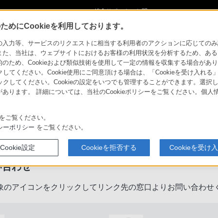
ショ
総合サポート・お問
ご購入検討
い合わせ
めにCookieを利用しております。
力等、サービスのリクエストに相当する利用者のアクションに応じてのみ設定され
また、当社は、ウェブサイトにおけるお客様の利用状況を分析するため、ある
ため、Cookieおよび類似技術を使用して一定の情報を収集する場合がありま
クしてください。Cookie使用にご同意頂ける場合は、「Cookieを受け入れる
リックしてください。Cookieの設定をいつでも管理することができます。選択し
あります。 詳細については、当社のCookieポリシーをご覧ください。個
をご覧ください。
製品に関するサポート・お問い合
シーポリシー
をご覧ください。
Cookie設定
Cookieを拒否する
Cookieを受け
い合わせ
象のアイコンをクリックしてリンク先の窓口よりお問い合わせ