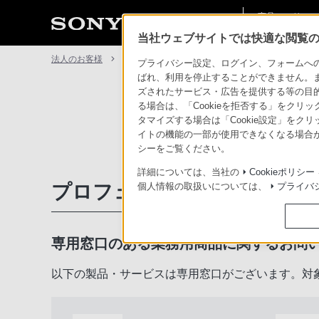
商品・ソリュー
法人のお客様
ン情報
当社ウェブサイトでは快適な閲覧のた
法人のお客様
サポート・お問い合わせ
プライバシー設定、ログイン、フォームへの入
ばれ、利用を停止することができません。
ズされたサービス・広告を提供する等の目的の
る場合は、「Cookieを拒否する」をクリッ
タマイズする場合は「Cookie設定」をク
イトの機能の一部が使用できなくなる場合が
シーをご覧ください。
詳細については、当社の
Cookieポリシー
プロフェッショナル／業務用
個人情報の取扱いについては、
プライバ
専用窓口のある業務用商品に関するお問
以下の製品・サービスは専用窓口がございます。対