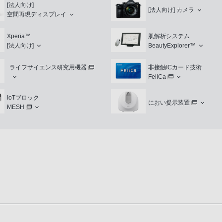
[法人向け]
[法人向け]
カメラ
空間再現ディスプレイ
Xperia™
肌解析システム
[法人向け]
BeautyExplorer™
ライフサイエンス研究用機器
非接触ICカード技術
FeliCa
IoTブロック
におい提示装置
MESH