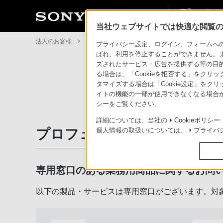
商品・ソリュー
法人のお客様
ン情報
当社ウェブサイトでは快適な閲覧のた
法人のお客様
サポート・お問い合わせ
プライバシー設定、ログイン、フォームへの入
ばれ、利用を停止することができません。
ズされたサービス・広告を提供する等の目的の
る場合は、「Cookieを拒否する」をクリッ
タマイズする場合は「Cookie設定」をク
イトの機能の一部が使用できなくなる場合が
シーをご覧ください。
詳細については、当社の
Cookieポリシー
プロフェッショナル／業務用
個人情報の取扱いについては、
プライバ
専用窓口のある業務用商品に関するお問
以下の製品・サービスは専用窓口がございます。対