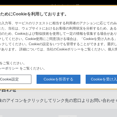
ショ
総合サポート・お問
ご購入検討
い合わせ
めにCookieを利用しております。
力等、サービスのリクエストに相当する利用者のアクションに応じてのみ設定され
また、当社は、ウェブサイトにおけるお客様の利用状況を分析するため、ある
ため、Cookieおよび類似技術を使用して一定の情報を収集する場合がありま
クしてください。Cookie使用にご同意頂ける場合は、「Cookieを受け入れる
リックしてください。Cookieの設定をいつでも管理することができます。選択し
あります。 詳細については、当社のCookieポリシーをご覧ください。個
をご覧ください。
製品に関するサポート・お問い合
シーポリシー
をご覧ください。
Cookie設定
Cookieを拒否する
Cookieを受け
い合わせ
象のアイコンをクリックしてリンク先の窓口よりお問い合わせ