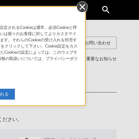
個人のお客様
るCookieは通常、必須Cookieと呼
いは個々のお客様に対してよりカスタマイ
す。それらのCookieの受け入れを拒否す
コンスーマー製品に関するお問い合わせ
」をクリックして下さい。Cookie設定をカス
たCookieの設定によっては、このウェブサ
製品に関する重要なお知らせ
人情報の取扱いについては、プライバシーポリ
わせ
入れる
ください。