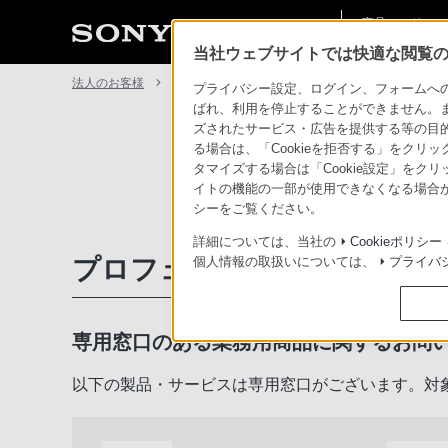
商品・ソリュー
法人のお客様
ン情報
当社ウェブサイトでは快適な閲覧のた
法人のお客様
サポート・お問い合わせ
プライバシー設定、ログイン、フォームへの入
ばれ、利用を停止することができません。
ズされたサービス・広告を提供する等の目的の
る場合は、「Cookieを拒否する」をクリッ
タマイズする場合は「Cookie設定」をク
イトの機能の一部が使用できなくなる場合が
シーをご覧ください。
詳細については、当社の
Cookieポリシー
プロフェッショナル／業務用
個人情報の取扱いについては、
プライバ
専用窓口のある業務用商品に関するお問
以下の製品・サービスは専用窓口がございます。対