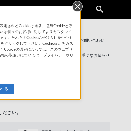
個人のお客様
るCookieは通常、必須Cookieと呼
いは個々のお客様に対してよりカスタマイ
す。それらのCookieの受け入れを拒否す
コンスーマー製品に関するお問い合わせ
」をクリックして下さい。Cookie設定をカス
たCookieの設定によっては、このウェブサ
製品に関する重要なお知らせ
人情報の取扱いについては、プライバシーポリ
わせ
入れる
ください。