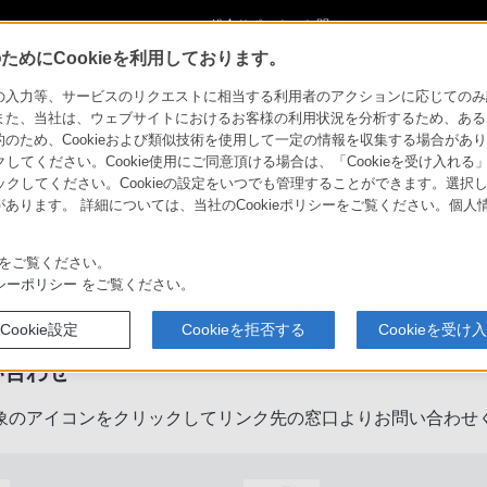
ショ
総合サポート・お問
ご購入検討
い合わせ
めにCookieを利用しております。
力等、サービスのリクエストに相当する利用者のアクションに応じてのみ設定され
また、当社は、ウェブサイトにおけるお客様の利用状況を分析するため、ある
ため、Cookieおよび類似技術を使用して一定の情報を収集する場合がありま
クしてください。Cookie使用にご同意頂ける場合は、「Cookieを受け入れる
リックしてください。Cookieの設定をいつでも管理することができます。選択し
あります。 詳細については、当社のCookieポリシーをご覧ください。個
をご覧ください。
製品に関するサポート・お問い合
シーポリシー
をご覧ください。
Cookie設定
Cookieを拒否する
Cookieを受け
い合わせ
象のアイコンをクリックしてリンク先の窓口よりお問い合わせ