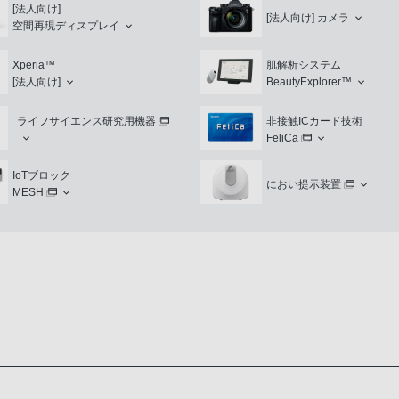
[法人向け]
[法人向け]
カメラ
空間再現ディスプレイ
Xperia™
肌解析システム
[法人向け]
BeautyExplorer™
ライフサイエンス研究用機器
非接触ICカード技術
FeliCa
IoTブロック
におい提示装置
MESH