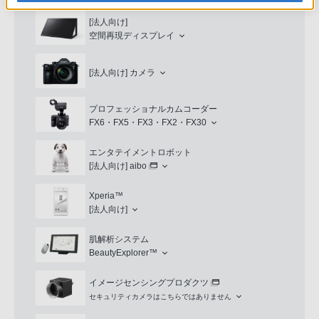
[法人向け]
空間再現ディスプレイ
[法人向け]
カメラ
プロフェッショナルカムコーダー
FX6・FX5・FX3・FX2・FX30
エンタテイメントロボット
[法人向け]
aibo
Xperia™
[法人向け]
肌解析システム
BeautyExplorer™
イメージセンシングプロダクツ
セキュリティカメラはこちらではありません