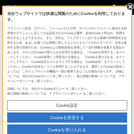
法人のお客様
当社ウェブサイトでは快適な閲覧のためにCookieを利用しておりま
す。
コンスーマー製品に関するお問い合わせ
プライバシー設定、ログイン、フォームへの入力等、サービスのリクエストに相当する利
用者のアクションに応じてのみ設定されるCookieは通常、必須Cookieと呼ばれ、利用を
停止することができません。また、当社は、ウェブサイトにおけるお客様の利用状況を分
製品に関する重要なお知らせ
析するため、あるいは個々のお客様に対してよりカスタマイズされたサービス・広告を提
供する等の目的のため、Cookieおよび類似技術を使用して一定の情報を収集する場合が
プロフェッショナル／業務用製品に関
あります。それらのCookieの受け入れを拒否する場合は、「Cookieを拒否する」をクリ
ックしてください。Cookie使用にご同意頂ける場合は、「Cookieを受け入れる」をクリ
するサポート・お問い合わせ
ックして下さい。Cookie設定をカスタマイズする場合は「Cookie設定」をクリックして
ください。Cookieの設定をいつでも管理することができます。選択したCookieの設定に
よっては、このウェブサイトの機能の一部が使用できなくなる場合があります。 詳細に
専用窓口のある業務用商品に関するお問い合わせ
ついては、当社のCookieポリシーをご覧ください。個人情報の取扱いについては、プラ
イバシーポリシーをご覧ください。
以下の製品・サービスは専用窓口がございます。対象の
詳細については、当社の
Cookieポリシー
をご覧ください。
個人情報の取扱いについては、
プライバシーポリシー
をご覧ください。
アイコンをクリックしてリンク先の窓口よりお問い合わ
せください。
Cookie設定
Cookieを拒否する
業務用ディスプレイ・テレビ
Cookieを受け入れる
[法人向け]
ブラビア