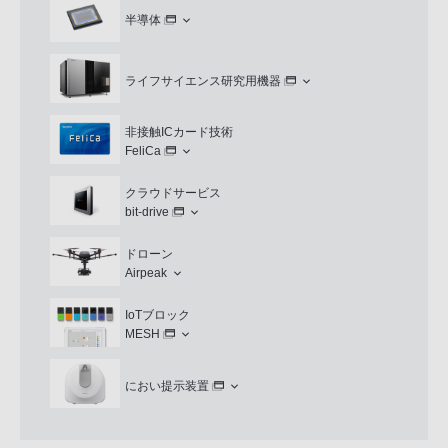
半導体
ライフサイエンス研究用機器
非接触ICカード技術
FeliCa
クラウドサービス
bit-drive
ドローン
Airpeak
IoTブロック
MESH
におい提示装置