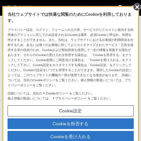
法人のお客様
当社ウェブサイトでは快適な閲覧のためにCookieを利用しておりま
す。
コンスーマー製品に関するお問い合わせ
プライバシー設定、ログイン、フォームへの入力等、サービスのリクエストに相当する利
用者のアクションに応じてのみ設定されるCookieは通常、必須Cookieと呼ばれ、利用を
停止することができません。また、当社は、ウェブサイトにおけるお客様の利用状況を分
製品に関する重要なお知らせ
析するため、あるいは個々のお客様に対してよりカスタマイズされたサービス・広告を提
供する等の目的のため、Cookieおよび類似技術を使用して一定の情報を収集する場合が
プロフェッショナル／業務用製品に関
あります。それらのCookieの受け入れを拒否する場合は、「Cookieを拒否する」をクリ
ックしてください。Cookie使用にご同意頂ける場合は、「Cookieを受け入れる」をクリ
するサポート・お問い合わせ
ックして下さい。Cookie設定をカスタマイズする場合は「Cookie設定」をクリックして
ください。Cookieの設定をいつでも管理することができます。選択したCookieの設定に
よっては、このウェブサイトの機能の一部が使用できなくなる場合があります。 詳細に
専用窓口のある業務用商品に関するお問い合わせ
ついては、当社のCookieポリシーをご覧ください。個人情報の取扱いについては、プラ
イバシーポリシーをご覧ください。
以下の製品・サービスは専用窓口がございます。対象の
詳細については、当社の
Cookieポリシー
をご覧ください。
個人情報の取扱いについては、
プライバシーポリシー
をご覧ください。
アイコンをクリックしてリンク先の窓口よりお問い合わ
せください。
Cookie設定
Cookieを拒否する
業務用ディスプレイ・テレビ
Cookieを受け入れる
[法人向け]
ブラビア