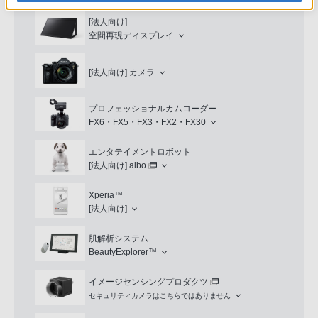
[法人向け]
空間再現ディスプレイ
[法人向け]
カメラ
プロフェッショナルカムコーダー
FX6・FX5・FX3・FX2・FX30
エンタテイメントロボット
[法人向け]
aibo
Xperia™
[法人向け]
肌解析システム
BeautyExplorer™
イメージセンシングプロダクツ
セキュリティカメラはこちらではありません