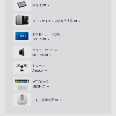
半導体
ライフサイエンス研究用機器
非接触ICカード技術
FeliCa
クラウドサービス
bit-drive
ドローン
Airpeak
IoTブロック
MESH
におい提示装置