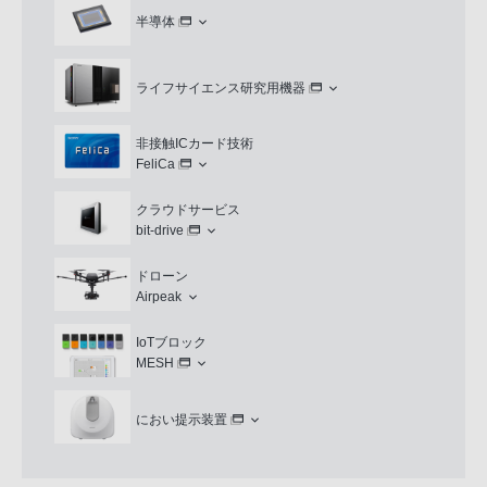
半導体
ライフサイエンス研究用機器
非接触ICカード技術
FeliCa
クラウドサービス
bit-drive
ドローン
Airpeak
IoTブロック
MESH
におい提示装置