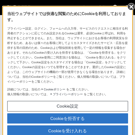
法人のお客様
当社ウェブサイトでは快適な閲覧のためにCookieを利用しておりま
す。
コンスーマー製品に関するお問い合わせ
プライバシー設定、ログイン、フォームへの入力等、サービスのリクエストに相当する利
用者のアクションに応じてのみ設定されるCookieは通常、必須Cookieと呼ばれ、利用を
停止することができません。また、当社は、ウェブサイトにおけるお客様の利用状況を分
製品に関する重要なお知らせ
析するため、あるいは個々のお客様に対してよりカスタマイズされたサービス・広告を提
供する等の目的のため、Cookieおよび類似技術を使用して一定の情報を収集する場合が
プロフェッショナル／業務用製品に関
あります。それらのCookieの受け入れを拒否する場合は、「Cookieを拒否する」をクリ
ックしてください。Cookie使用にご同意頂ける場合は、「Cookieを受け入れる」をクリ
するサポート・お問い合わせ
ックして下さい。Cookie設定をカスタマイズする場合は「Cookie設定」をクリックして
ください。Cookieの設定をいつでも管理することができます。選択したCookieの設定に
よっては、このウェブサイトの機能の一部が使用できなくなる場合があります。 詳細に
専用窓口のある業務用商品に関するお問い合わせ
ついては、当社のCookieポリシーをご覧ください。個人情報の取扱いについては、プラ
イバシーポリシーをご覧ください。
以下の製品・サービスは専用窓口がございます。対象の
詳細については、当社の
Cookieポリシー
をご覧ください。
個人情報の取扱いについては、
プライバシーポリシー
をご覧ください。
アイコンをクリックしてリンク先の窓口よりお問い合わ
せください。
Cookie設定
Cookieを拒否する
業務用ディスプレイ・テレビ
Cookieを受け入れる
[法人向け]
ブラビア