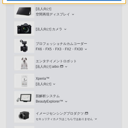
[法人向け]
空間再現ディスプレイ
[法人向け]
カメラ
プロフェッショナルカムコーダー
FX6・FX5・FX3・FX2・FX30
エンタテイメントロボット
[法人向け]
aibo
Xperia™
[法人向け]
肌解析システム
BeautyExplorer™
イメージセンシングプロダクツ
セキュリティカメラはこちらではありません