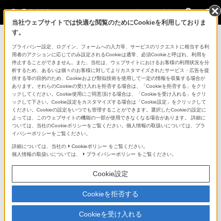
法人のお客様
当社ウェブサイトでは快適な閲覧のためにCookieを利用しておりま
す。
コンスーマー製品に関するお問い合わせ
プライバシー設定、ログイン、フォームへの入力等、サービスのリクエストに相当する利
用者のアクションに応じてのみ設定されるCookieは通常、必須Cookieと呼ばれ、利用を
停止することができません。また、当社は、ウェブサイトにおけるお客様の利用状況を分
製品に関する重要なお知らせ
析するため、あるいは個々のお客様に対してよりカスタマイズされたサービス・広告を提
供する等の目的のため、Cookieおよび類似技術を使用して一定の情報を収集する場合が
プロフェッショナル／業務用製品に関
あります。それらのCookieの受け入れを拒否する場合は、「Cookieを拒否する」をクリ
ックしてください。Cookie使用にご同意頂ける場合は、「Cookieを受け入れる」をクリ
するサポート・お問い合わせ
ックして下さい。Cookie設定をカスタマイズする場合は「Cookie設定」をクリックして
ください。Cookieの設定をいつでも管理することができます。選択したCookieの設定に
よっては、このウェブサイトの機能の一部が使用できなくなる場合があります。 詳細に
専用窓口のある業務用商品に関するお問い合わせ
ついては、当社のCookieポリシーをご覧ください。個人情報の取扱いについては、プラ
イバシーポリシーをご覧ください。
以下の製品・サービスは専用窓口がございます。対象の
詳細については、当社の
Cookieポリシー
をご覧ください。
個人情報の取扱いについては、
プライバシーポリシー
をご覧ください。
アイコンをクリックしてリンク先の窓口よりお問い合わ
せください。
Cookie設定
Cookieを拒否する
業務用ディスプレイ・テレビ
Cookieを受け入れる
[法人向け]
ブラビア