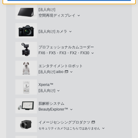
[法人向け]
空間再現ディスプレイ
[法人向け]
カメラ
プロフェッショナルカムコーダー
FX6・FX5・FX3・FX2・FX30
エンタテイメントロボット
[法人向け]
aibo
Xperia™
[法人向け]
肌解析システム
BeautyExplorer™
イメージセンシングプロダクツ
セキュリティカメラはこちらではありません