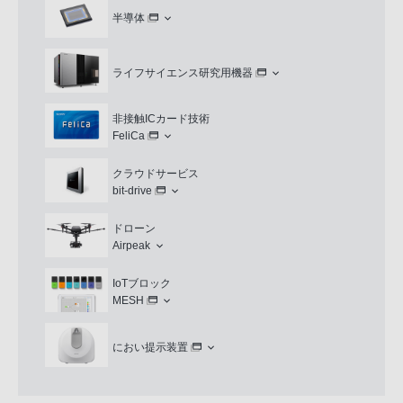
半導体
ライフサイエンス研究用機器
非接触ICカード技術
FeliCa
クラウドサービス
bit-drive
ドローン
Airpeak
IoTブロック
MESH
におい提示装置