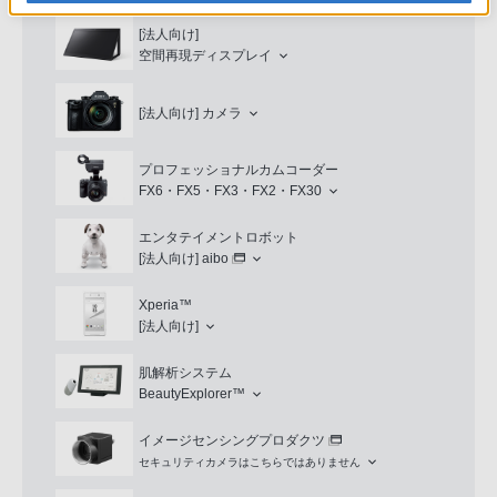
[法人向け]
空間再現ディスプレイ
[法人向け]
カメラ
プロフェッショナルカムコーダー
FX6・FX5・FX3・FX2・FX30
エンタテイメントロボット
[法人向け]
aibo
Xperia™
[法人向け]
肌解析システム
BeautyExplorer™
イメージセンシングプロダクツ
セキュリティカメラはこちらではありません