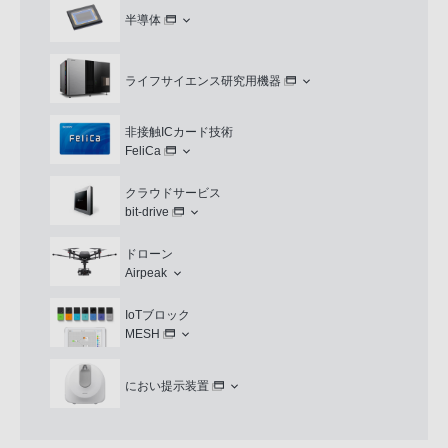
半導体
ライフサイエンス研究用機器
非接触ICカード技術
FeliCa
クラウドサービス
bit-drive
ドローン
Airpeak
IoTブロック
MESH
におい提示装置