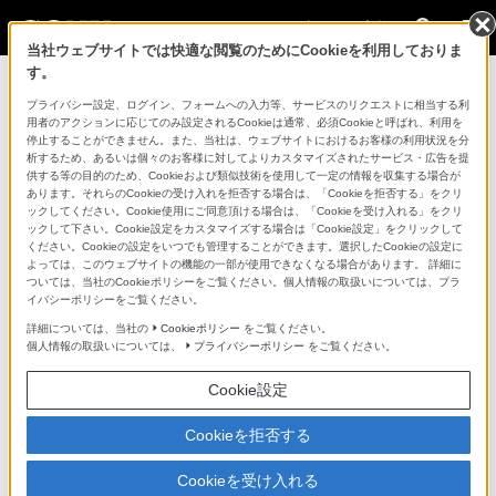
法人のお客様
当社ウェブサイトでは快適な閲覧のためにCookieを利用しておりま
す。
コンスーマー製品に関するお問い合わせ
プライバシー設定、ログイン、フォームへの入力等、サービスのリクエストに相当する利
用者のアクションに応じてのみ設定されるCookieは通常、必須Cookieと呼ばれ、利用を
停止することができません。また、当社は、ウェブサイトにおけるお客様の利用状況を分
製品に関する重要なお知らせ
析するため、あるいは個々のお客様に対してよりカスタマイズされたサービス・広告を提
供する等の目的のため、Cookieおよび類似技術を使用して一定の情報を収集する場合が
プロフェッショナル／業務用製品に関
あります。それらのCookieの受け入れを拒否する場合は、「Cookieを拒否する」をクリ
ックしてください。Cookie使用にご同意頂ける場合は、「Cookieを受け入れる」をクリ
するサポート・お問い合わせ
ックして下さい。Cookie設定をカスタマイズする場合は「Cookie設定」をクリックして
ください。Cookieの設定をいつでも管理することができます。選択したCookieの設定に
よっては、このウェブサイトの機能の一部が使用できなくなる場合があります。 詳細に
専用窓口のある業務用商品に関するお問い合わせ
ついては、当社のCookieポリシーをご覧ください。個人情報の取扱いについては、プラ
イバシーポリシーをご覧ください。
以下の製品・サービスは専用窓口がございます。対象の
詳細については、当社の
Cookieポリシー
をご覧ください。
個人情報の取扱いについては、
プライバシーポリシー
をご覧ください。
アイコンをクリックしてリンク先の窓口よりお問い合わ
せください。
Cookie設定
Cookieを拒否する
業務用ディスプレイ・テレビ
Cookieを受け入れる
[法人向け]
ブラビア