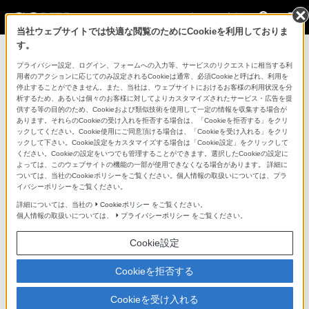
法人のお客様
当社ウェブサイトでは快適な閲覧のためにCookieを利用しておりま
す。
コンスーマー製品に関するお問い合わせ
プライバシー設定、ログイン、フォームへの入力等、サービスのリクエストに相当する利
用者のアクションに応じてのみ設定されるCookieは通常、必須Cookieと呼ばれ、利用を
停止することができません。また、当社は、ウェブサイトにおけるお客様の利用状況を分
製品に関する重要なお知らせ
析するため、あるいは個々のお客様に対してよりカスタマイズされたサービス・広告を提
供する等の目的のため、Cookieおよび類似技術を使用して一定の情報を収集する場合が
プロフェッショナル／業務用製品に関
あります。それらのCookieの受け入れを拒否する場合は、「Cookieを拒否する」をクリ
ックしてください。Cookie使用にご同意頂ける場合は、「Cookieを受け入れる」をクリ
するサポート・お問い合わせ
ックして下さい。Cookie設定をカスタマイズする場合は「Cookie設定」をクリックして
ください。Cookieの設定をいつでも管理することができます。選択したCookieの設定に
よっては、このウェブサイトの機能の一部が使用できなくなる場合があります。 詳細に
専用窓口のある業務用商品に関するお問い合わせ
ついては、当社のCookieポリシーをご覧ください。個人情報の取扱いについては、プラ
イバシーポリシーをご覧ください。
以下の製品・サービスは専用窓口がございます。対象の
詳細については、当社の
Cookieポリシー
をご覧ください。
個人情報の取扱いについては、
プライバシーポリシー
をご覧ください。
アイコンをクリックしてリンク先の窓口よりお問い合わ
せください。
Cookie設定
Cookieを拒否する
業務用ディスプレイ・テレビ
Cookieを受け入れる
[法人向け]
ブラビア