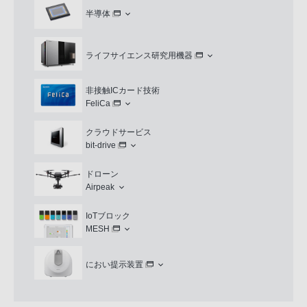
半導体
ライフサイエンス研究用機器
非接触ICカード技術
FeliCa
クラウドサービス
bit-drive
ドローン
Airpeak
IoTブロック
MESH
におい提示装置