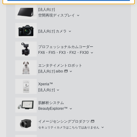
[法人向け]
空間再現ディスプレイ
[法人向け]
カメラ
プロフェッショナルカムコーダー
FX6・FX5・FX3・FX2・FX30
エンタテイメントロボット
[法人向け]
aibo
Xperia™
[法人向け]
肌解析システム
BeautyExplorer™
イメージセンシングプロダクツ
セキュリティカメラはこちらではありません