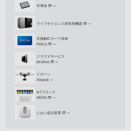
半導体
ライフサイエンス研究用機器
非接触ICカード技術
FeliCa
クラウドサービス
bit-drive
ドローン
Airpeak
IoTブロック
MESH
におい提示装置