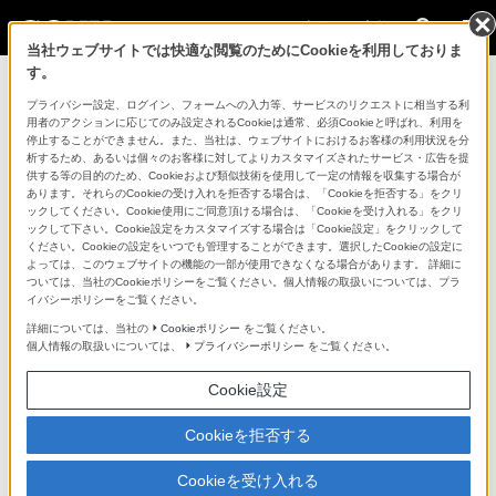
法人のお客様
当社ウェブサイトでは快適な閲覧のためにCookieを利用しておりま
す。
コンスーマー製品に関するお問い合わせ
プライバシー設定、ログイン、フォームへの入力等、サービスのリクエストに相当する利
用者のアクションに応じてのみ設定されるCookieは通常、必須Cookieと呼ばれ、利用を
停止することができません。また、当社は、ウェブサイトにおけるお客様の利用状況を分
製品に関する重要なお知らせ
析するため、あるいは個々のお客様に対してよりカスタマイズされたサービス・広告を提
供する等の目的のため、Cookieおよび類似技術を使用して一定の情報を収集する場合が
プロフェッショナル／業務用製品に関
あります。それらのCookieの受け入れを拒否する場合は、「Cookieを拒否する」をクリ
ックしてください。Cookie使用にご同意頂ける場合は、「Cookieを受け入れる」をクリ
するサポート・お問い合わせ
ックして下さい。Cookie設定をカスタマイズする場合は「Cookie設定」をクリックして
ください。Cookieの設定をいつでも管理することができます。選択したCookieの設定に
よっては、このウェブサイトの機能の一部が使用できなくなる場合があります。 詳細に
専用窓口のある業務用商品に関するお問い合わせ
ついては、当社のCookieポリシーをご覧ください。個人情報の取扱いについては、プラ
イバシーポリシーをご覧ください。
以下の製品・サービスは専用窓口がございます。対象の
詳細については、当社の
Cookieポリシー
をご覧ください。
個人情報の取扱いについては、
プライバシーポリシー
をご覧ください。
アイコンをクリックしてリンク先の窓口よりお問い合わ
せください。
Cookie設定
Cookieを拒否する
業務用ディスプレイ・テレビ
Cookieを受け入れる
[法人向け]
ブラビア