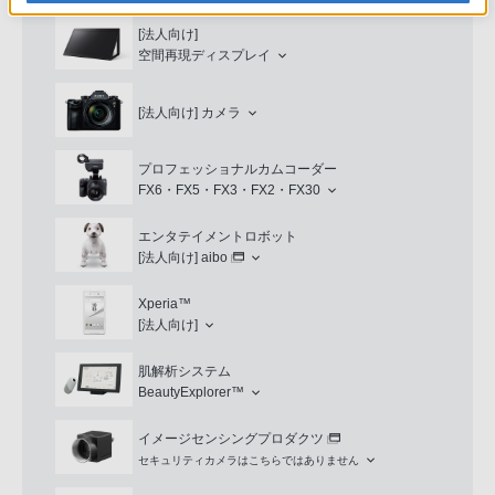
[法人向け]
空間再現ディスプレイ
[法人向け]
カメラ
プロフェッショナルカムコーダー
FX6・FX5・FX3・FX2・FX30
エンタテイメントロボット
[法人向け]
aibo
Xperia™
[法人向け]
肌解析システム
BeautyExplorer™
イメージセンシングプロダクツ
セキュリティカメラはこちらではありません