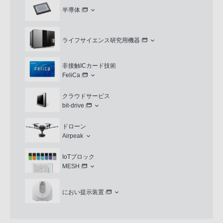
半導体
ライフサイエンス研究用機器
非接触ICカード技術
FeliCa
クラウドサービス
bit-drive
ドローン
Airpeak
IoTブロック
MESH
におい提示装置