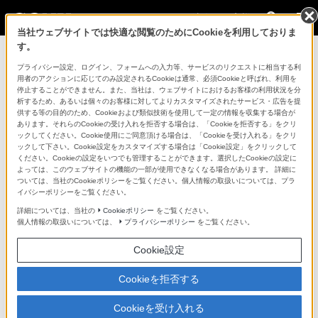
法人のお客様
当社ウェブサイトでは快適な閲覧のためにCookieを利用しておりま
す。
コンスーマー製品に関するお問い合わせ
プライバシー設定、ログイン、フォームへの入力等、サービスのリクエストに相当する利
用者のアクションに応じてのみ設定されるCookieは通常、必須Cookieと呼ばれ、利用を
停止することができません。また、当社は、ウェブサイトにおけるお客様の利用状況を分
製品に関する重要なお知らせ
析するため、あるいは個々のお客様に対してよりカスタマイズされたサービス・広告を提
供する等の目的のため、Cookieおよび類似技術を使用して一定の情報を収集する場合が
プロフェッショナル／業務用製品に関
あります。それらのCookieの受け入れを拒否する場合は、「Cookieを拒否する」をクリ
ックしてください。Cookie使用にご同意頂ける場合は、「Cookieを受け入れる」をクリ
するサポート・お問い合わせ
ックして下さい。Cookie設定をカスタマイズする場合は「Cookie設定」をクリックして
ください。Cookieの設定をいつでも管理することができます。選択したCookieの設定に
よっては、このウェブサイトの機能の一部が使用できなくなる場合があります。 詳細に
専用窓口のある業務用商品に関するお問い合わせ
ついては、当社のCookieポリシーをご覧ください。個人情報の取扱いについては、プラ
イバシーポリシーをご覧ください。
以下の製品・サービスは専用窓口がございます。対象の
詳細については、当社の
Cookieポリシー
をご覧ください。
個人情報の取扱いについては、
プライバシーポリシー
をご覧ください。
アイコンをクリックしてリンク先の窓口よりお問い合わ
せください。
Cookie設定
Cookieを拒否する
業務用ディスプレイ・テレビ
Cookieを受け入れる
[法人向け]
ブラビア