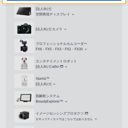
[法人向け]
空間再現ディスプレイ
[法人向け]
カメラ
プロフェッショナルカムコーダー
FX6・FX5・FX3・FX2・FX30
エンタテイメントロボット
[法人向け]
aibo
Xperia™
[法人向け]
肌解析システム
BeautyExplorer™
イメージセンシングプロダクツ
セキュリティカメラはこちらではありません