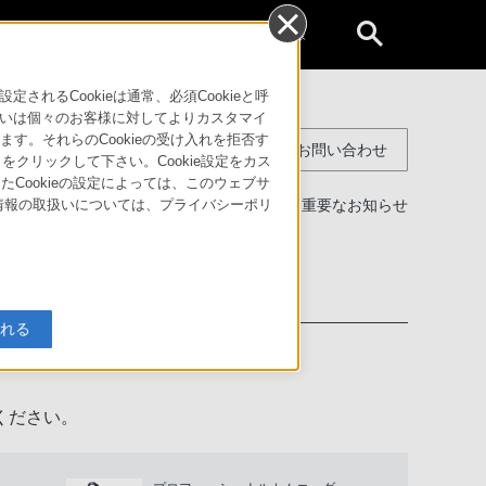
個人のお客様
るCookieは通常、必須Cookieと呼
いは個々のお客様に対してよりカスタマイ
す。それらのCookieの受け入れを拒否す
コンスーマー製品に関するお問い合わせ
」をクリックして下さい。Cookie設定をカス
たCookieの設定によっては、このウェブサ
製品に関する重要なお知らせ
人情報の取扱いについては、プライバシーポリ
わせ
入れる
ください。