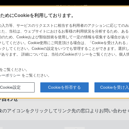
ショ
総合サポート・お問
ご購入検討
い合わせ
めにCookieを利用しております。
力等、サービスのリクエストに相当する利用者のアクションに応じてのみ設定され
また、当社は、ウェブサイトにおけるお客様の利用状況を分析するため、ある
ため、Cookieおよび類似技術を使用して一定の情報を収集する場合がありま
クしてください。Cookie使用にご同意頂ける場合は、「Cookieを受け入れる
リックしてください。Cookieの設定をいつでも管理することができます。選択し
あります。 詳細については、当社のCookieポリシーをご覧ください。個
をご覧ください。
製品に関するサポート・お問い合
シーポリシー
をご覧ください。
Cookie設定
Cookieを拒否する
Cookieを受け
い合わせ
象のアイコンをクリックしてリンク先の窓口よりお問い合わせ