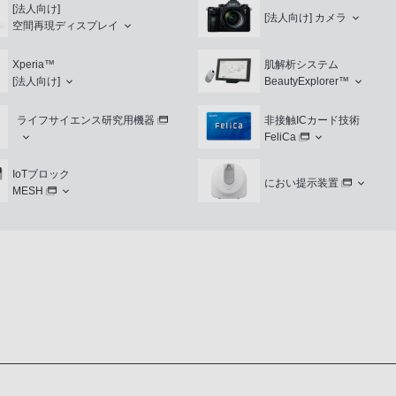
[法人向け]
[法人向け]
カメラ
空間再現ディスプレイ
Xperia™
肌解析システム
[法人向け]
BeautyExplorer™
ライフサイエンス研究用機器
非接触ICカード技術
FeliCa
IoTブロック
におい提示装置
MESH