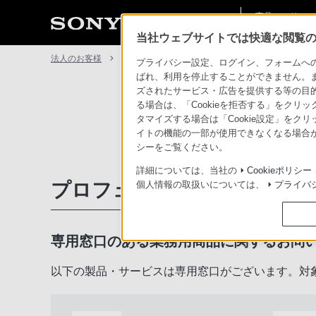
商品・ソリュー
法人のお客様
ン情報
当社ウェブサイトでは快適な閲覧のた
法人のお客様
サポート・お問い合わせ
プライバシー設定、ログイン、フォームへの入
ばれ、利用を停止することができません。
ズされたサービス・広告を提供する等の目的の
る場合は、「Cookieを拒否する」をクリッ
タマイズする場合は「Cookie設定」をク
イトの機能の一部が使用できなくなる場合が
シーをご覧ください。
詳細については、当社の
Cookieポリシー
プロフェッショナル／業務用
個人情報の取扱いについては、
プライバ
専用窓口のある業務用商品に関するお問
以下の製品・サービスは専用窓口がございます。対