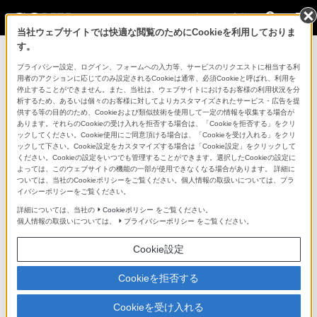
法人のお客様
当社ウェブサイトでは快適な閲覧のためにCookieを利用しておりま
す。
コンスーマー製品に関するお問い合わせ
プライバシー設定、ログイン、フォームへの入力等、サービスのリクエストに相当する利
用者のアクションに応じてのみ設定されるCookieは通常、必須Cookieと呼ばれ、利用を
停止することができません。また、当社は、ウェブサイトにおけるお客様の利用状況を分
製品に関する重要なお知らせ
析するため、あるいは個々のお客様に対してよりカスタマイズされたサービス・広告を提
供する等の目的のため、Cookieおよび類似技術を使用して一定の情報を収集する場合が
プロフェッショナル／業務用製品に関
あります。それらのCookieの受け入れを拒否する場合は、「Cookieを拒否する」をクリ
ックしてください。Cookie使用にご同意頂ける場合は、「Cookieを受け入れる」をクリ
するサポート・お問い合わせ
ックして下さい。Cookie設定をカスタマイズする場合は「Cookie設定」をクリックして
ください。Cookieの設定をいつでも管理することができます。選択したCookieの設定に
よっては、このウェブサイトの機能の一部が使用できなくなる場合があります。 詳細に
専用窓口のある業務用商品に関するお問い合わせ
ついては、当社のCookieポリシーをご覧ください。個人情報の取扱いについては、プラ
イバシーポリシーをご覧ください。
以下の製品・サービスは専用窓口がございます。対象の
詳細については、当社の
Cookieポリシー
をご覧ください。
個人情報の取扱いについては、
プライバシーポリシー
をご覧ください。
アイコンをクリックしてリンク先の窓口よりお問い合わ
せください。
Cookie設定
Cookieを拒否する
業務用ディスプレイ・テレビ
Cookieを受け入れる
[法人向け]
ブラビア