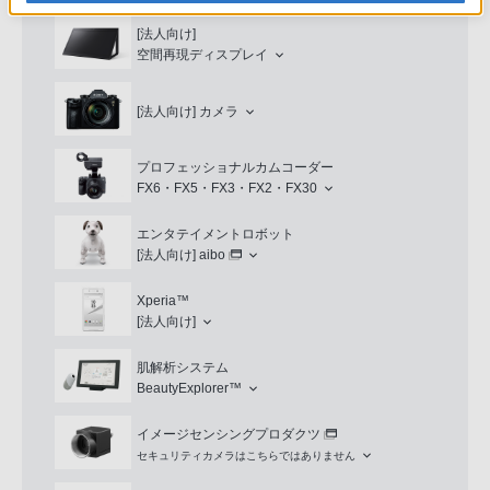
[法人向け]
空間再現ディスプレイ
[法人向け]
カメラ
プロフェッショナルカムコーダー
FX6・FX5・FX3・FX2・FX30
エンタテイメントロボット
[法人向け]
aibo
Xperia™
[法人向け]
肌解析システム
BeautyExplorer™
イメージセンシングプロダクツ
セキュリティカメラはこちらではありません