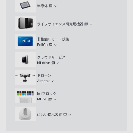
半導体
ライフサイエンス研究用機器
非接触ICカード技術
FeliCa
クラウドサービス
bit-drive
ドローン
Airpeak
IoTブロック
MESH
におい提示装置