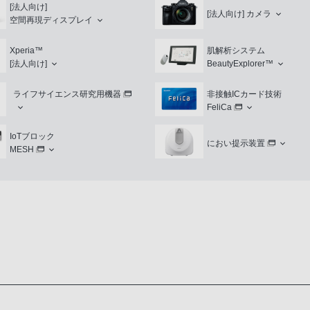
[法人向け]
[法人向け]
カメラ
空間再現ディスプレイ
Xperia™
肌解析システム
[法人向け]
BeautyExplorer™
ライフサイエンス研究用機器
非接触ICカード技術
FeliCa
IoTブロック
におい提示装置
MESH