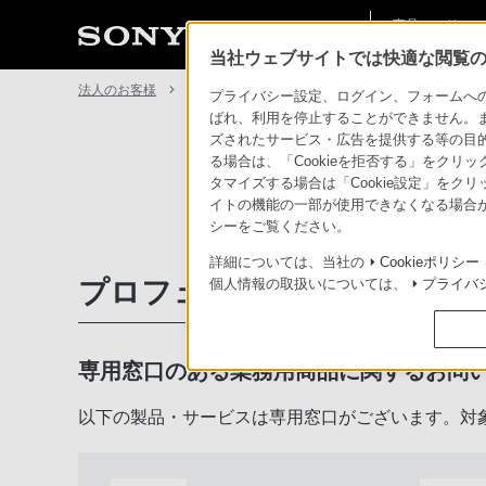
商品・ソリュー
法人のお客様
ン情報
当社ウェブサイトでは快適な閲覧のた
法人のお客様
サポート・お問い合わせ
プライバシー設定、ログイン、フォームへの入
ばれ、利用を停止することができません。
ズされたサービス・広告を提供する等の目的の
る場合は、「Cookieを拒否する」をクリッ
タマイズする場合は「Cookie設定」をク
イトの機能の一部が使用できなくなる場合が
シーをご覧ください。
詳細については、当社の
Cookieポリシー
プロフェッショナル／業務用
個人情報の取扱いについては、
プライバ
専用窓口のある業務用商品に関するお問
以下の製品・サービスは専用窓口がございます。対