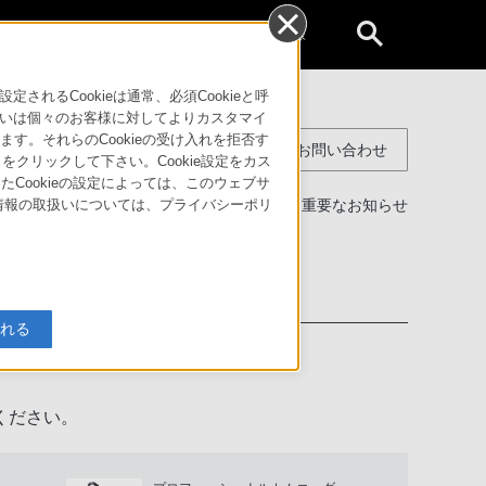
個人のお客様
るCookieは通常、必須Cookieと呼
いは個々のお客様に対してよりカスタマイ
す。それらのCookieの受け入れを拒否す
コンスーマー製品に関するお問い合わせ
」をクリックして下さい。Cookie設定をカス
たCookieの設定によっては、このウェブサ
製品に関する重要なお知らせ
人情報の取扱いについては、プライバシーポリ
わせ
入れる
ください。