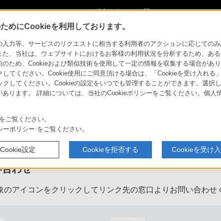
ショ
総合サポート・お問
ご購入検討
い合わせ
めにCookieを利用しております。
力等、サービスのリクエストに相当する利用者のアクションに応じてのみ設定され
また、当社は、ウェブサイトにおけるお客様の利用状況を分析するため、ある
ため、Cookieおよび類似技術を使用して一定の情報を収集する場合がありま
クしてください。Cookie使用にご同意頂ける場合は、「Cookieを受け入れる
リックしてください。Cookieの設定をいつでも管理することができます。選択し
あります。 詳細については、当社のCookieポリシーをご覧ください。個
をご覧ください。
製品に関するサポート・お問い合
シーポリシー
をご覧ください。
Cookie設定
Cookieを拒否する
Cookieを受け
い合わせ
象のアイコンをクリックしてリンク先の窓口よりお問い合わせ