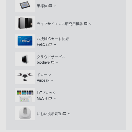
半導体
ライフサイエンス研究用機器
非接触ICカード技術
FeliCa
クラウドサービス
bit-drive
ドローン
Airpeak
IoTブロック
MESH
におい提示装置