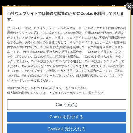
法人のお客様
当社ウェブサイトでは快適な閲覧のためにCookieを利用しておりま
す。
コンスーマー製品に関するお問い合わせ
プライバシー設定、ログイン、フォームへの入力等、サービスのリクエストに相当する利
用者のアクションに応じてのみ設定されるCookieは通常、必須Cookieと呼ばれ、利用を
停止することができません。また、当社は、ウェブサイトにおけるお客様の利用状況を分
製品に関する重要なお知らせ
析するため、あるいは個々のお客様に対してよりカスタマイズされたサービス・広告を提
供する等の目的のため、Cookieおよび類似技術を使用して一定の情報を収集する場合が
プロフェッショナル／業務用製品に関
あります。それらのCookieの受け入れを拒否する場合は、「Cookieを拒否する」をクリ
ックしてください。Cookie使用にご同意頂ける場合は、「Cookieを受け入れる」をクリ
するサポート・お問い合わせ
ックして下さい。Cookie設定をカスタマイズする場合は「Cookie設定」をクリックして
ください。Cookieの設定をいつでも管理することができます。選択したCookieの設定に
よっては、このウェブサイトの機能の一部が使用できなくなる場合があります。 詳細に
専用窓口のある業務用商品に関するお問い合わせ
ついては、当社のCookieポリシーをご覧ください。個人情報の取扱いについては、プラ
イバシーポリシーをご覧ください。
以下の製品・サービスは専用窓口がございます。対象の
詳細については、当社の
Cookieポリシー
をご覧ください。
個人情報の取扱いについては、
プライバシーポリシー
をご覧ください。
アイコンをクリックしてリンク先の窓口よりお問い合わ
せください。
Cookie設定
Cookieを拒否する
業務用ディスプレイ・テレビ
Cookieを受け入れる
[法人向け]
ブラビア