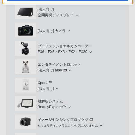
[法人向け]
空間再現ディスプレイ
[法人向け]
カメラ
プロフェッショナルカムコーダー
FX6・FX5・FX3・FX2・FX30
エンタテイメントロボット
[法人向け]
aibo
Xperia™
[法人向け]
肌解析システム
BeautyExplorer™
イメージセンシングプロダクツ
セキュリティカメラはこちらではありません