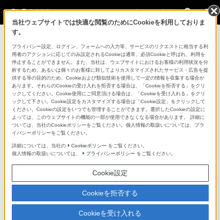
法人のお客様
当社ウェブサイトでは快適な閲覧のためにCookieを利用しておりま
す。
コンスーマー製品に関するお問い合わせ
プライバシー設定、ログイン、フォームへの入力等、サービスのリクエストに相当する利
用者のアクションに応じてのみ設定されるCookieは通常、必須Cookieと呼ばれ、利用を
停止することができません。また、当社は、ウェブサイトにおけるお客様の利用状況を分
製品に関する重要なお知らせ
析するため、あるいは個々のお客様に対してよりカスタマイズされたサービス・広告を提
供する等の目的のため、Cookieおよび類似技術を使用して一定の情報を収集する場合が
プロフェッショナル／業務用製品に関
あります。それらのCookieの受け入れを拒否する場合は、「Cookieを拒否する」をクリ
ックしてください。Cookie使用にご同意頂ける場合は、「Cookieを受け入れる」をクリ
するサポート・お問い合わせ
ックして下さい。Cookie設定をカスタマイズする場合は「Cookie設定」をクリックして
ください。Cookieの設定をいつでも管理することができます。選択したCookieの設定に
よっては、このウェブサイトの機能の一部が使用できなくなる場合があります。 詳細に
専用窓口のある業務用商品に関するお問い合わせ
ついては、当社のCookieポリシーをご覧ください。個人情報の取扱いについては、プラ
イバシーポリシーをご覧ください。
以下の製品・サービスは専用窓口がございます。対象の
詳細については、当社の
Cookieポリシー
をご覧ください。
個人情報の取扱いについては、
プライバシーポリシー
をご覧ください。
アイコンをクリックしてリンク先の窓口よりお問い合わ
せください。
Cookie設定
Cookieを拒否する
業務用ディスプレイ・テレビ
Cookieを受け入れる
[法人向け]
ブラビア