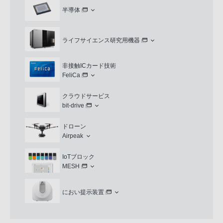
半導体
ライフサイエンス研究用機器
非接触ICカード技術
FeliCa
クラウドサービス
bit-drive
ドローン
Airpeak
IoTブロック
MESH
におい提示装置