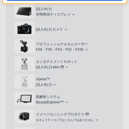
[法人向け]
空間再現ディスプレイ
[法人向け]
カメラ
プロフェッショナルカムコーダー
FX6・FX5・FX3・FX2・FX30
エンタテイメントロボット
[法人向け]
aibo
Xperia™
[法人向け]
肌解析システム
BeautyExplorer™
イメージセンシングプロダクツ
セキュリティカメラはこちらではありません