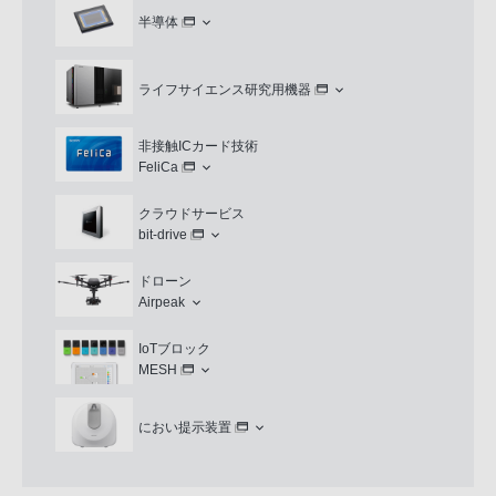
半導体
ライフサイエンス研究用機器
非接触ICカード技術
FeliCa
クラウドサービス
bit-drive
ドローン
Airpeak
IoTブロック
MESH
におい提示装置