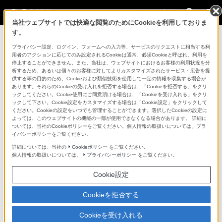
法人のお客様
当社ウェブサイトでは快適な閲覧のためにCookieを利用しておりま
す。
コンスーマー製品に関するお問い合わせ
プライバシー設定、ログイン、フォームへの入力等、サービスのリクエストに相当する利
用者のアクションに応じてのみ設定されるCookieは通常、必須Cookieと呼ばれ、利用を
停止することができません。また、当社は、ウェブサイトにおけるお客様の利用状況を分
製品に関する重要なお知らせ
析するため、あるいは個々のお客様に対してよりカスタマイズされたサービス・広告を提
供する等の目的のため、Cookieおよび類似技術を使用して一定の情報を収集する場合が
プロフェッショナル／業務用製品に関
あります。それらのCookieの受け入れを拒否する場合は、「Cookieを拒否する」をクリ
ックしてください。Cookie使用にご同意頂ける場合は、「Cookieを受け入れる」をクリ
するサポート・お問い合わせ
ックして下さい。Cookie設定をカスタマイズする場合は「Cookie設定」をクリックして
ください。Cookieの設定をいつでも管理することができます。選択したCookieの設定に
よっては、このウェブサイトの機能の一部が使用できなくなる場合があります。 詳細に
専用窓口のある業務用商品に関するお問い合わせ
ついては、当社のCookieポリシーをご覧ください。個人情報の取扱いについては、プラ
イバシーポリシーをご覧ください。
以下の製品・サービスは専用窓口がございます。対象の
詳細については、当社の
Cookieポリシー
をご覧ください。
個人情報の取扱いについては、
プライバシーポリシー
をご覧ください。
アイコンをクリックしてリンク先の窓口よりお問い合わ
せください。
Cookie設定
Cookieを拒否する
業務用ディスプレイ・テレビ
Cookieを受け入れる
[法人向け]
ブラビア