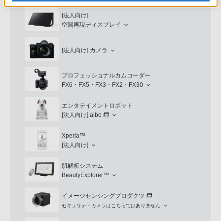
[法人向け]
空間再現ディスプレイ
[法人向け]
カメラ
プロフェッショナルカムコーダー
FX6・FX5・FX3・FX2・FX30
エンタテイメントロボット
[法人向け]
aibo
Xperia™
[法人向け]
肌解析システム
BeautyExplorer™
イメージセンシングプロダクツ
セキュリティカメラはこちらではありません