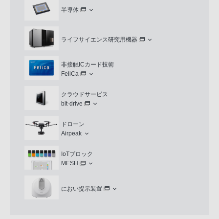
半導体
ライフサイエンス研究用機器
非接触ICカード技術
FeliCa
クラウドサービス
bit-drive
ドローン
Airpeak
IoTブロック
MESH
におい提示装置