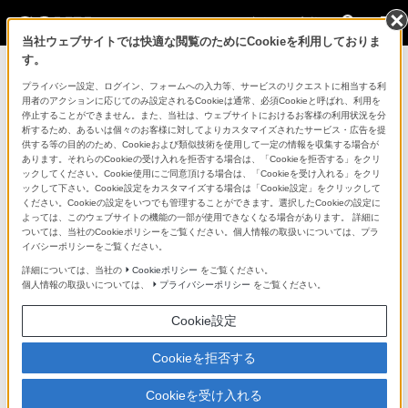
法人のお客様
当社ウェブサイトでは快適な閲覧のためにCookieを利用しておりま
す。
コンスーマー製品に関するお問い合わせ
プライバシー設定、ログイン、フォームへの入力等、サービスのリクエストに相当する利
用者のアクションに応じてのみ設定されるCookieは通常、必須Cookieと呼ばれ、利用を
停止することができません。また、当社は、ウェブサイトにおけるお客様の利用状況を分
製品に関する重要なお知らせ
析するため、あるいは個々のお客様に対してよりカスタマイズされたサービス・広告を提
供する等の目的のため、Cookieおよび類似技術を使用して一定の情報を収集する場合が
プロフェッショナル／業務用製品に関
あります。それらのCookieの受け入れを拒否する場合は、「Cookieを拒否する」をクリ
ックしてください。Cookie使用にご同意頂ける場合は、「Cookieを受け入れる」をクリ
するサポート・お問い合わせ
ックして下さい。Cookie設定をカスタマイズする場合は「Cookie設定」をクリックして
ください。Cookieの設定をいつでも管理することができます。選択したCookieの設定に
よっては、このウェブサイトの機能の一部が使用できなくなる場合があります。 詳細に
専用窓口のある業務用商品に関するお問い合わせ
ついては、当社のCookieポリシーをご覧ください。個人情報の取扱いについては、プラ
イバシーポリシーをご覧ください。
以下の製品・サービスは専用窓口がございます。対象の
詳細については、当社の
Cookieポリシー
をご覧ください。
個人情報の取扱いについては、
プライバシーポリシー
をご覧ください。
アイコンをクリックしてリンク先の窓口よりお問い合わ
せください。
Cookie設定
Cookieを拒否する
業務用ディスプレイ・テレビ
Cookieを受け入れる
[法人向け]
ブラビア