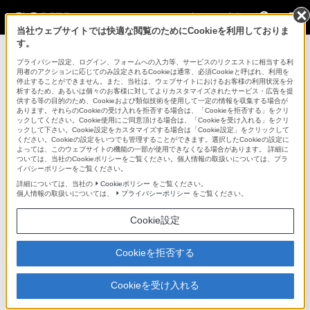
法人のお客様
当社ウェブサイトでは快適な閲覧のためにCookieを利用しておりま
す。
商品ラインアップ
>
FWD-40LX2F
プライバシー設定、ログイン、フォームへの入力等、サービスのリクエストに相当する利
用者のアクションに応じてのみ設定されるCookieは通常、必須Cookieと呼ばれ、利用を
停止することができません。また、当社は、ウェブサイトにおけるお客様の利用状況を分
サイトマップ
析するため、あるいは個々のお客様に対してよりカスタマイズされたサービス・広告を提
供する等の目的のため、Cookieおよび類似技術を使用して一定の情報を収集する場合が
FWD-40LX2F
あります。それらのCookieの受け入れを拒否する場合は、「Cookieを拒否する」をクリ
ックしてください。Cookie使用にご同意頂ける場合は、「Cookieを受け入れる」をクリ
ックして下さい。Cookie設定をカスタマイズする場合は「Cookie設定」をクリックして
ください。Cookieの設定をいつでも管理することができます。選択したCookieの設定に
コントラスト比1,300：1、広視野角178度の新パネルを搭載。40V
よっては、このウェブサイトの機能の一部が使用できなくなる場合があります。 詳細に
型ワイドXGA（1366×768ドット）液晶ディスプレイ
ついては、当社のCookieポリシーをご覧ください。個人情報の取扱いについては、プラ
イバシーポリシーをご覧ください。
40V型液晶ディスプレイ
詳細については、当社の
Cookieポリシー
をご覧ください。
FWD-40LX2F
個人情報の取扱いについては、
プライバシーポリシー
をご覧ください。
FWD-40LX2F/B
Cookie設定
販売終了
Cookieを拒否する
オープン価格
FWD-40LX2F/S
Cookieを受け入れる
販売終了