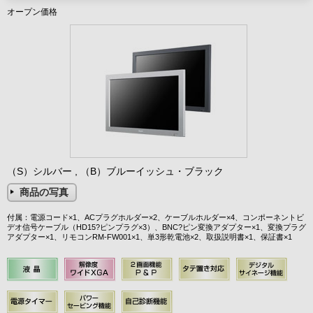
オープン価格
（S）シルバー , （B）ブルーイッシュ・ブラック
商品の写真
付属：電源コード×1、ACプラグホルダー×2、ケーブルホルダー×4、コンポーネントビ
デオ信号ケーブル（HD15?ピンプラグ×3）、BNC?ピン変換アダプター×1、変換プラグ
アダプター×1、リモコンRM-FW001×1、単3形乾電池×2、取扱説明書×1、保証書×1