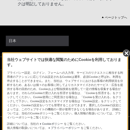
クは明記しておりません。
ページトップへ
日本
当社ウェブサイトでは快適な閲覧のためにCookieを利用しておりま
ソニーストアでのお買い物にあたって
す。
プライバシー設定、ログイン、フォームへの入力等、サービスのリクエストに相当する利
用者のアクションに応じてのみ設定されるCookieは通常、必須Cookieと呼ばれ、利用を
停止することができません。また、当社は、ウェブサイトにおけるお客様の利用状況を分
会社情報
採用情報
特約店のご案内
ニュースリリース
析するため、あるいは個々のお客様に対してよりカスタマイズされたサービス・広告を提
環境情報
My Sony 利用規約
供する等の目的のため、Cookieおよび類似技術を使用して一定の情報を収集する場合が
あります。それらのCookieの受け入れを拒否する場合は、「Cookieを拒否する」をクリ
ックしてください。Cookie使用にご同意頂ける場合は、「Cookieを受け入れる」をクリ
ックして下さい。Cookie設定をカスタマイズする場合は「Cookie設定」をクリックして
ください。Cookieの設定をいつでも管理することができます。選択したCookieの設定に
よっては、このウェブサイトの機能の一部が使用できなくなる場合があります。 詳細に
ついては、当社のCookieポリシーをご覧ください。個人情報の取扱いについては、プラ
イバシーポリシーをご覧ください。
詳細については、当社の
Cookieポリシー
をご覧ください。
個人情報の取扱いについては、
プライバシーポリシー
をご覧ください。