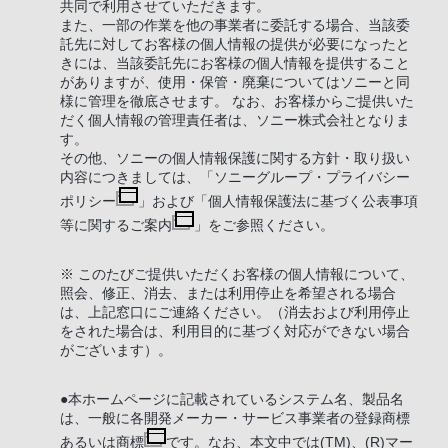
共同で利用させていただきます。
また、一部の作業を他の事業者に委託する場合、当該委
託先に対してお客様の個人情報の提供が必要になったと
きには、当該委託先にお客様の個人情報を提供すること
がありますが、使用・保管・廃棄についてはソニーと同
様に管理を徹底させます。 なお、お客様からご提供いた
だく個人情報の管理責任者は、ソニー株式会社となりま
す。
その他、ソニーの個人情報保護に関する方針・取り扱い
内容につきましては、「
ソニーグループ・プライバシー
ポリシー
」および「
個人情報保護法に基づく公表事項
等に関するご案内
」をご参照ください。
※ このたびご提供いただくお客様の個人情報について、
照会、修正、消去、または利用停止を希望される場合
は、上記窓口にご連絡ください。（消去および利用停止
をされた場合は、利用目的に基づく対応ができない場合
がございます）。
●本ホームページに記載されているシステム名、製品名
は、一般に各開発メーカー・サービス事業者の
登録商標
あるいは商標
です。なお、本文中では(TM)、(R)マー