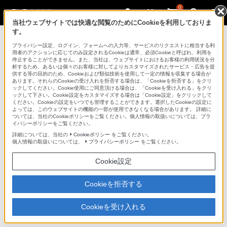
0
当社ウェブサイトでは快適な閲覧のためにCookieを利用しておりま
す。
ソニーの電子書籍
プライバシー設定、ログイン、フォームへの入力等、サービスのリクエストに相当する利
用者のアクションに応じてのみ設定されるCookieは通常、必須Cookieと呼ばれ、利用を
停止することができません。また、当社は、ウェブサイトにおけるお客様の利用状況を分
析するため、あるいは個々のお客様に対してよりカスタマイズされたサービス・広告を提
PRS-650
供する等の目的のため、Cookieおよび類似技術を使用して一定の情報を収集する場合が
あります。それらのCookieの受け入れを拒否する場合は、「Cookieを拒否する」をクリ
ックしてください。Cookie使用にご同意頂ける場合は、「Cookieを受け入れる」をクリ
ックして下さい。Cookie設定をカスタマイズする場合は「Cookie設定」をクリックして
ください。Cookieの設定をいつでも管理することができます。選択したCookieの設定に
よっては、このウェブサイトの機能の一部が使用できなくなる場合があります。 詳細に
ついては、当社のCookieポリシーをご覧ください。個人情報の取扱いについては、プラ
イバシーポリシーをご覧ください。
詳細については、当社の
Cookieポリシー
をご覧ください。
個人情報の取扱いについては、
プライバシーポリシー
をご覧ください。
電子書籍リーダー Touch Edition/6型
PRS-650
Cookie設定
商品の特長 | 操作しやすいタッチパネル
Cookieを拒否する
前へ
次へ
Cookieを受け入れる