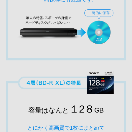
１2８
容量はなんと
GB
とにかく高画質で1枚にまとめて