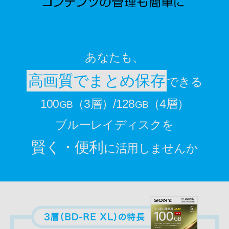
あなたも、
高画質でまとめ保存
できる
100
（3層）/128
（4層）
GB
GB
ブルーレイディスクを
賢く・便利
に活用しませんか