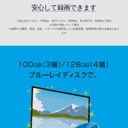
安心して録画できます
※地上波デジタル：17Mbps BSデジタル：24Mbps 4K BS/CS：33Mbpsで算出
※1GB=10憶バイトで算出
※使用する機器、環境、設定、メディアの状態等により記憶容量、録画時間が変わる場合があり
ます