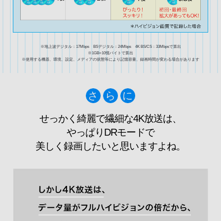
※地上波デジタル：17Mbps BSデジタル：24Mbps 4K BS/CS：33Mbpsで算出
※1GB=10憶バイトで算出
※使用する機器、環境、設定、メディアの状態等により記憶容量、録画時間が変わる場合があります
さ
ら
に
せっかく綺麗で繊細な4K放送は、
やっぱりDRモードで
美しく録画したいと思いますよね。