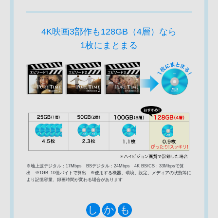
4K映画3部作も128GB（4層）なら
1枚にまとまる
※地上波デジタル：17Mbps BSデジタル：24Mbps 4K BS/CS：33Mbpsで算
出 ※1GB=10憶バイトで算出 ※使用する機器、環境、設定、メディアの状態等に
より記憶容量、録画時間が変わる場合があります
し
か
も