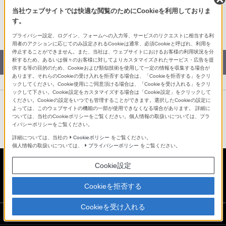
Facebook
当社ウェブサイトでは快適な閲覧のためにCookieを利用しておりま
Twitter
す。
LINE
プライバシー設定、ログイン、フォームへの入力等、サービスのリクエストに相当する利
用者のアクションに応じてのみ設定されるCookieは通常、必須Cookieと呼ばれ、利用を
停止することができません。また、当社は、ウェブサイトにおけるお客様の利用状況を分
析するため、あるいは個々のお客様に対してよりカスタマイズされたサービス・広告を提
カタログPDFダウンロード
供する等の目的のため、Cookieおよび類似技術を使用して一定の情報を収集する場合が
あります。それらのCookieの受け入れを拒否する場合は、「Cookieを拒否する」をクリ
ックしてください。Cookie使用にご同意頂ける場合は、「Cookieを受け入れる」をクリ
ックして下さい。Cookie設定をカスタマイズする場合は「Cookie設定」をクリックして
ください。Cookieの設定をいつでも管理することができます。選択したCookieの設定に
よっては、このウェブサイトの機能の一部が使用できなくなる場合があります。 詳細に
記録メディア サイトマップ
ついては、当社のCookieポリシーをご覧ください。個人情報の取扱いについては、プラ
イバシーポリシーをご覧ください。
詳細については、当社の
Cookieポリシー
をご覧ください。
個人情報の取扱いについては、
プライバシーポリシー
をご覧ください。
Cookie設定
日本
Cookieを拒否する
Cookieを受け入れる
ソニーストアでのお買い物にあたって