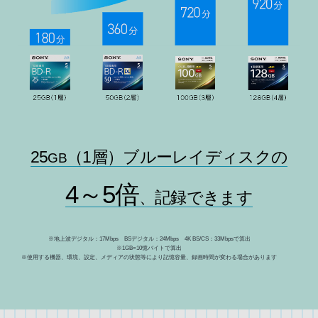
25
（1層）ブルーレイディスクの
GB
4～5倍
、記録できます
※地上波デジタル：17Mbps BSデジタル：24Mbps 4K BS/CS：33Mbpsで算出
※1GB=10憶バイトで算出
※使用する機器、環境、設定、メディアの状態等により記憶容量、録画時間が変わる場合があります