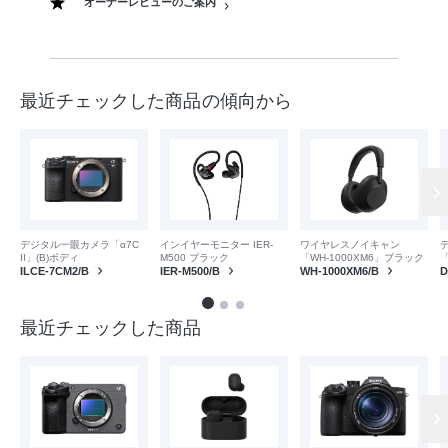
オーナーレビューのご案内
最近チェックした商品の傾向から
デジタル一眼カメラ「α7C
インイヤーモニター IER-
ワイヤレスノイキャン
II」(B)ボディ
M500 ブラック
「WH-1000XM6」ブラック
「
ILCE-7CM2/B
IER-M500/B
WH-1000XM6/B
D
最近チェックした商品