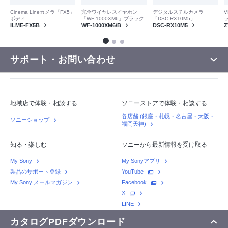
V
Cinema Lineカメラ「FX5」
完全ワイヤレスイヤホン
デジタルスチルカメラ
ボディ
「WF-1000XM6」ブラック
「DSC-RX10M5」
Z
ILME-FX5B
WF-1000XM6/B
DSC-RX10M5
サポート・お問い合わせ
地域店で体験・相談する
ソニーストアで体験・相談する
各店舗 (銀座・札幌・名古屋・大阪・
ソニーショップ
福岡天神)
知る・楽しむ
ソニーから最新情報を受け取る
My Sony
My Sonyアプリ
製品のサポート登録
YouTube
My Sony メールマガジン
Facebook
X
LINE
カタログPDFダウンロード