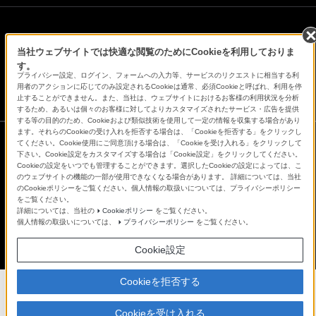
会社情報
採用情報
特約店のご案内
ニュースリリース
当社ウェブサイトでは快適な閲覧のためにCookieを利用しておりま
環境情報
My Sony 利用規約
す。
プライバシー設定、ログイン、フォームへの入力等、サービスのリクエストに相当する利
用者のアクションに応じてのみ設定されるCookieは通常、必須Cookieと呼ばれ、利用を停
止することができません。また、当社は、ウェブサイトにおけるお客様の利用状況を分析
するため、あるいは個々のお客様に対してよりカスタマイズされたサービス・広告を提供
する等の目的のため、Cookieおよび類似技術を使用して一定の情報を収集する場合があり
ます。それらのCookieの受け入れを拒否する場合は、「Cookieを拒否する」をクリックし
てください。Cookie使用にご同意頂ける場合は、「Cookieを受け入れる」をクリックして
下さい。Cookie設定をカスタマイズする場合は「Cookie設定」をクリックしてください。
ご利用条件
Cookieの設定をいつでも管理することができます。選択したCookieの設定によっては、こ
プライバシーポリシー
のウェブサイトの機能の一部が使用できなくなる場合があります。 詳細については、当社
正しい表示への取り組み
のCookieポリシーをご覧ください。個人情報の取扱いについては、プライバシーポリシー
をご覧ください。
Copyright 2026 Sony Marketing Inc.
詳細については、当社の
Cookieポリシー
をご覧ください。
個人情報の取扱いについては、
プライバシーポリシー
をご覧ください。
Cookie設定
Cookieを拒否する
Cookieを受け入れる