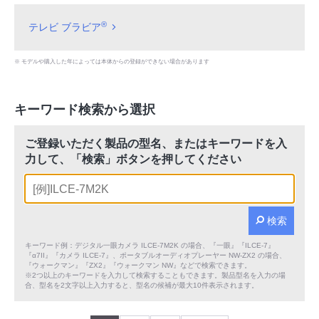
®
テレビ ブラビア
※ モデルや購入した年によっては本体からの登録ができない場合があります
キーワード検索から選択
ご登録いただく製品の型名、またはキーワードを入
力して、「検索」ボタンを押してください
検索
キーワード例：デジタル一眼カメラ ILCE-7M2K の場合、『一眼』『ILCE-7』
『α7II』『カメラ ILCE-7』、ポータブルオーディオプレーヤー NW-ZX2 の場合、
『ウォークマン』『ZX2』『ウォークマン NW』などで検索できます。
※2つ以上のキーワードを入力して検索することもできます。製品型名を入力の場
合、型名を2文字以上入力すると、型名の候補が最大10件表示されます。