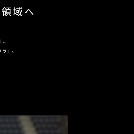
な領域へ
し、
メラ」。
。