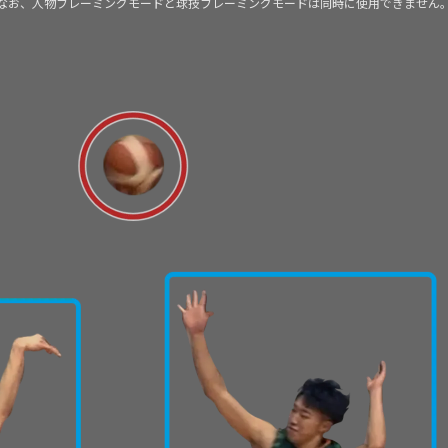
なお、人物フレーミングモードと球技フレーミングモードは同時に使用できません