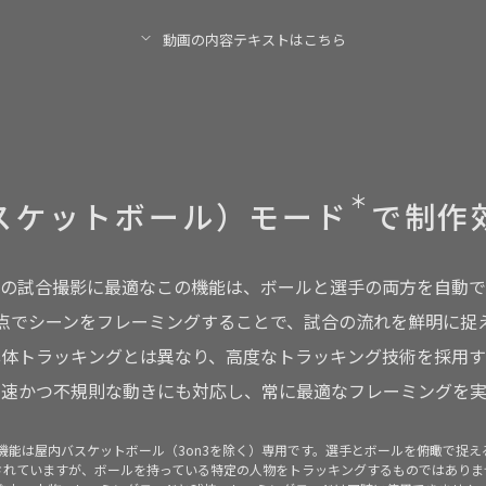
動画の内容テキストはこちら
PTZオートフレーミング「球技モード」を紹介する動画。
屋内のコートにて、選手たちが
バスケットボールの試合を行っている様子を
コート全体を俯瞰する位置に設置されたBRC-AM7が撮影している。
AIがコートのエリア、コート上の人物、ボールを認識している説明文が入る
＊
最後にコートサイドから撮影した映像が流れる。
スケットボール）
モード
で制作
の試合撮影に最適なこの機能は、ボールと選手の両方を自動で
点でシーンをフレーミングすることで、試合の流れを鮮明に捉
写体トラッキングとは異なり、高度なトラッキング技術を採用す
高速かつ不規則な動きにも対応し、常に最適なフレーミングを実
の機能は屋内バスケットボール（3on3を除く）専用です。選手とボールを俯瞰で捉え
されていますが、ボールを持っている特定の人物をトラッキングするものではありま