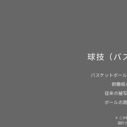
球技（バ
バスケットボール
俯瞰視
従来の被
ボールの
＊ こ
設計