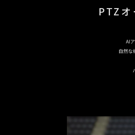
PTZ
A
自然な