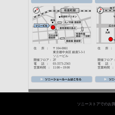
住 所 ：
〒104-0061
住 所 ：
東京都中央区 銀座5-3-1
ソニービル
開催フロア：
2F
開催フロア
電 話 ：
03-3573-2563
電 話 ：
営業時間 ：
11:00～19:00
営業時間 ：
ソニーストアでのお