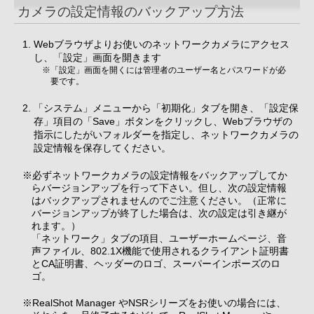
カメラの設定情報のバックアップ方法
Webブラウザよりお使いのネットワークカメラにアクセス
し、「設定」画面を開きます
※「設定」画面を開くには管理者のユーザー名とパスワードが必
要です。
「システム」メニューから「初期化」タブを開き、「設定保
存」項目の「Save」ボタンをクリックし、Webブラウザの
指示にしたがいフォルダーを指定し、ネットワークカメラの
設定情報を保存してください。
※必ずネットワークカメラの設定情報をバックアップしてか
らバージョンアップを行って下さい。但し、次の設定情報
はバックアップされませんのでご注意ください。（正常に
バージョンアップが終了した場合は、次の設定は引き継が
れます。）
「ネットワーク」タブの項目、ユーザーホームページ、音
声ファイル、802.1X機能で使用されるクライアント証明書
とCA証明書、ヘッダーのロゴ、スーパーインポーズのロ
ゴ。
※RealShot Manager やNSRシリーズをお使いの場合には、