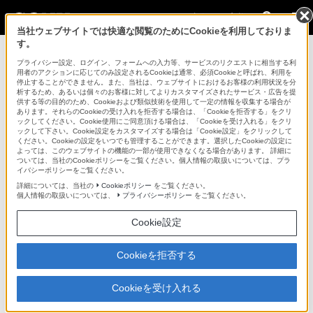
法人のお客様
当社ウェブサイトでは快適な閲覧のためにCookieを利用しておりま
す。
ネットワークカメラファームウェア
>
SNC-DF70N ファームウ
プライバシー設定、ログイン、フォームへの入力等、サービスのリクエストに相当する利
ェアバージョンアップ
用者のアクションに応じてのみ設定されるCookieは通常、必須Cookieと呼ばれ、利用を
停止することができません。また、当社は、ウェブサイトにおけるお客様の利用状況を分
析するため、あるいは個々のお客様に対してよりカスタマイズされたサービス・広告を提
ネットワークカメラ／防犯・監視システム
供する等の目的のため、Cookieおよび類似技術を使用して一定の情報を収集する場合が
あります。それらのCookieの受け入れを拒否する場合は、「Cookieを拒否する」をクリ
サイトマップ
ックしてください。Cookie使用にご同意頂ける場合は、「Cookieを受け入れる」をクリ
ックして下さい。Cookie設定をカスタマイズする場合は「Cookie設定」をクリックして
ソフトウェアダウンロード
ください。Cookieの設定をいつでも管理することができます。選択したCookieの設定に
よっては、このウェブサイトの機能の一部が使用できなくなる場合があります。 詳細に
ついては、当社のCookieポリシーをご覧ください。個人情報の取扱いについては、プラ
イバシーポリシーをご覧ください。
SNC-DF70N ファームウェアバージョンアップ
詳細については、当社の
Cookieポリシー
をご覧ください。
個人情報の取扱いについては、
プライバシーポリシー
をご覧ください。
ソフトウェア情報
Cookie設定
Cookieを拒否する
最新バージョン
Cookieを受け入れる
Ver.1.18 (2009年2月23日リリース）