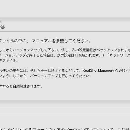
法
方法
ファイルの中の、 マニュアルを参照してください。
してからバージョンアップして下さい。但し、次の設定情報はバックアップされま
にバージョンアップが終了した場合は、次の設定は引き継がれます。）「ネットワー
声ファイル。
リーズをお使いの場合には、それらを一旦終了するなどして、RealShot ManagerやNSRシ
いようにしてから、バージョンアップを行なってください。
クすると自動解凍されます。
す）から提供するファームウエアのバージョンアップについて、ご注意