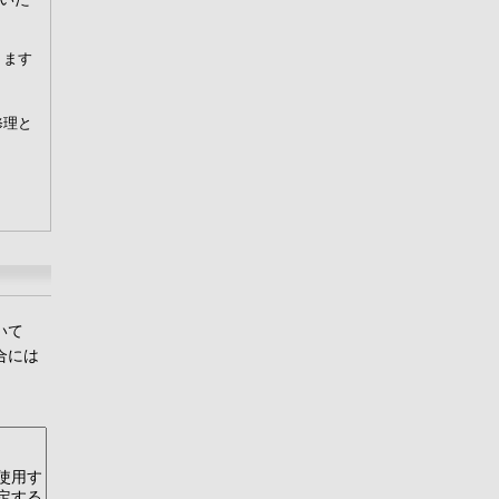
ります
修理と
いて
合には