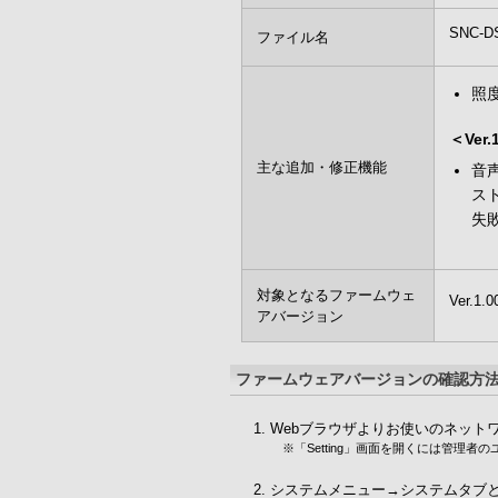
SNC-DS
ファイル名
照
＜Ver
主な追加・修正機能
音
ス
失
対象となるファームウェ
Ver.1.
アバージョン
ファームウェアバージョンの確認方
Webブラウザよりお使いのネットワ
※「Setting」画面を開くには管理
システムメニュー→システムタブ