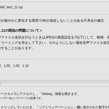
60_Ver1_11.zip
度が緩やかに変化する環境でAEが追従しないことがある不具合の修正
.1.11の既知の問題について＞
声ファイル送信を行なうときはJPEGの画質設定を7以下にして、動画・
トリーミングを停止して下さい。そのようにしない場合音声ファイル送
敗することがあります。
00、1.02、1.03、1.10
法
ークカメラにアクセスし、「Setting」画面を開きます。
者のユーザー名とパスワードが必要です。
とクリックしていただき、「ソフトウェアバージョン」欄に表示された数字が