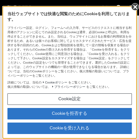
法人のお客様
当社ウェブサイトでは快適な閲覧のためにCookieを利用しておりま
す。
ネットワークカメラファームウェア
>
SNC-HM662 ファーム
プライバシー設定、ログイン、フォームへの入力等、サービスのリクエストに相当する利
ウェアバージョンアップ
用者のアクションに応じてのみ設定されるCookieは通常、必須Cookieと呼ばれ、利用を
停止することができません。また、当社は、ウェブサイトにおけるお客様の利用状況を分
析するため、あるいは個々のお客様に対してよりカスタマイズされたサービス・広告を提
ネットワークカメラ／防犯・監視システム
供する等の目的のため、Cookieおよび類似技術を使用して一定の情報を収集する場合が
あります。それらのCookieの受け入れを拒否する場合は、「Cookieを拒否する」をクリ
サイトマップ
ックしてください。Cookie使用にご同意頂ける場合は、「Cookieを受け入れる」をクリ
ックして下さい。Cookie設定をカスタマイズする場合は「Cookie設定」をクリックして
ソフトウェアダウンロード
ください。Cookieの設定をいつでも管理することができます。選択したCookieの設定に
よっては、このウェブサイトの機能の一部が使用できなくなる場合があります。 詳細に
ついては、当社のCookieポリシーをご覧ください。個人情報の取扱いについては、プラ
イバシーポリシーをご覧ください。
SNC-HM662 ファームウェアバージョンアップ
詳細については、当社の
Cookieポリシー
をご覧ください。
個人情報の取扱いについては、
プライバシーポリシー
をご覧ください。
ソフトウェア情報
Cookie設定
Cookieを拒否する
最新バージョン
Cookieを受け入れる
Ver.1.2.0 (2014年8月1日リリース）