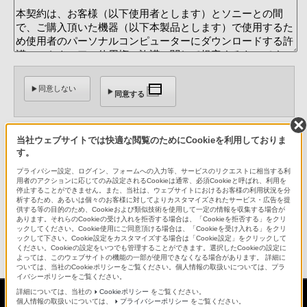
同意しない
同意する
ページトップへ
当社ウェブサイトでは快適な閲覧のためにCookieを利用しておりま
す。
プライバシー設定、ログイン、フォームへの入力等、サービスのリクエストに相当する利
用者のアクションに応じてのみ設定されるCookieは通常、必須Cookieと呼ばれ、利用を
停止することができません。また、当社は、ウェブサイトにおけるお客様の利用状況を分
析するため、あるいは個々のお客様に対してよりカスタマイズされたサービス・広告を提
供する等の目的のため、Cookieおよび類似技術を使用して一定の情報を収集する場合が
あります。それらのCookieの受け入れを拒否する場合は、「Cookieを拒否する」をクリ
ソフトウェアダウンロード
ックしてください。Cookie使用にご同意頂ける場合は、「Cookieを受け入れる」をクリ
ックして下さい。Cookie設定をカスタマイズする場合は「Cookie設定」をクリックして
ください。Cookieの設定をいつでも管理することができます。選択したCookieの設定に
サポート・お問い合わせ
よっては、このウェブサイトの機能の一部が使用できなくなる場合があります。 詳細に
ついては、当社のCookieポリシーをご覧ください。個人情報の取扱いについては、プラ
イバシーポリシーをご覧ください。
詳細については、当社の
Cookieポリシー
をご覧ください。
個人情報の取扱いについては、
プライバシーポリシー
をご覧ください。