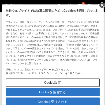
0
当社ウェブサイトでは快適な閲覧のためにCookieを利用しておりま
す。
ソニーストアのご利用ガイド
プライバシー設定、ログイン、フォームへの入力等、サービスのリクエストに相当する利
用者のアクションに応じてのみ設定されるCookieは通常、必須Cookieと呼ばれ、利用を
停止することができません。また、当社は、ウェブサイトにおけるお客様の利用状況を分
ご利用ガイドでは、ソニーストアのご利用方法・サービ
析するため、あるいは個々のお客様に対してよりカスタマイズされたサービス・広告を提
スに関しまとめてご案内しております。
供する等の目的のため、Cookieおよび類似技術を使用して一定の情報を収集する場合が
あります。それらのCookieの受け入れを拒否する場合は、「Cookieを拒否する」をクリ
ックしてください。Cookie使用にご同意頂ける場合は、「Cookieを受け入れる」をクリ
ご利用の前に
ックして下さい。Cookie設定をカスタマイズする場合は「Cookie設定」をクリックして
ください。Cookieの設定をいつでも管理することができます。選択したCookieの設定に
よっては、このウェブサイトの機能の一部が使用できなくなる場合があります。 詳細に
ついては、当社のCookieポリシーをご覧ください。個人情報の取扱いについては、プラ
ソニーストア 店舗のご案内
イバシーポリシーをご覧ください。
ソニーショップ（ソニーストア取次店）のご案内
詳細については、当社の
Cookieポリシー
をご覧ください。
個人情報の取扱いについては、
プライバシーポリシー
をご覧ください。
My Sonyでの購入について
Cookie設定
ソニーストアの特典・サービス
（長期保証、下取サービス、設置・設定サービスなど）
Cookieを拒否する
定期クーポンのプレゼントについて
Cookieを受け入れる