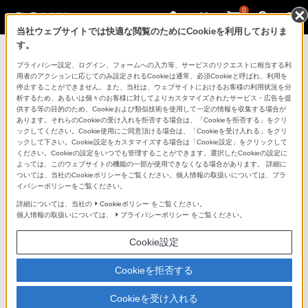
0
当社ウェブサイトでは快適な閲覧のためにCookieを利用しておりま
す。
ソニーストアのご利用ガイド
プライバシー設定、ログイン、フォームへの入力等、サービスのリクエストに相当する利
用者のアクションに応じてのみ設定されるCookieは通常、必須Cookieと呼ばれ、利用を
停止することができません。また、当社は、ウェブサイトにおけるお客様の利用状況を分
ご利用ガイドでは、ソニーストアのご利用方法・サービ
析するため、あるいは個々のお客様に対してよりカスタマイズされたサービス・広告を提
スに関しまとめてご案内しております。
供する等の目的のため、Cookieおよび類似技術を使用して一定の情報を収集する場合が
あります。それらのCookieの受け入れを拒否する場合は、「Cookieを拒否する」をクリ
ックしてください。Cookie使用にご同意頂ける場合は、「Cookieを受け入れる」をクリ
ご利用の前に
ックして下さい。Cookie設定をカスタマイズする場合は「Cookie設定」をクリックして
ください。Cookieの設定をいつでも管理することができます。選択したCookieの設定に
よっては、このウェブサイトの機能の一部が使用できなくなる場合があります。 詳細に
ついては、当社のCookieポリシーをご覧ください。個人情報の取扱いについては、プラ
ソニーストア 店舗のご案内
イバシーポリシーをご覧ください。
ソニーショップ（ソニーストア取次店）のご案内
詳細については、当社の
Cookieポリシー
をご覧ください。
個人情報の取扱いについては、
プライバシーポリシー
をご覧ください。
My Sonyでの購入について
Cookie設定
ソニーストアの特典・サービス
（長期保証、下取サービス、設置・設定サービスなど）
Cookieを拒否する
定期クーポンのプレゼントについて
Cookieを受け入れる