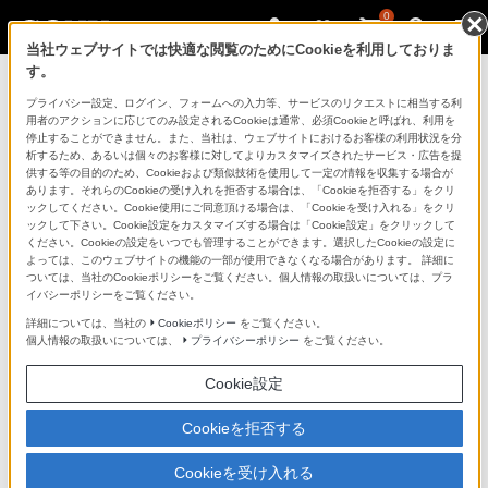
0
当社ウェブサイトでは快適な閲覧のためにCookieを利用しておりま
す。
ソニーストアのご利用ガイド
プライバシー設定、ログイン、フォームへの入力等、サービスのリクエストに相当する利
用者のアクションに応じてのみ設定されるCookieは通常、必須Cookieと呼ばれ、利用を
停止することができません。また、当社は、ウェブサイトにおけるお客様の利用状況を分
ご利用ガイドでは、ソニーストアのご利用方法・サービ
析するため、あるいは個々のお客様に対してよりカスタマイズされたサービス・広告を提
スに関しまとめてご案内しております。
供する等の目的のため、Cookieおよび類似技術を使用して一定の情報を収集する場合が
あります。それらのCookieの受け入れを拒否する場合は、「Cookieを拒否する」をクリ
ックしてください。Cookie使用にご同意頂ける場合は、「Cookieを受け入れる」をクリ
ご利用の前に
ックして下さい。Cookie設定をカスタマイズする場合は「Cookie設定」をクリックして
ください。Cookieの設定をいつでも管理することができます。選択したCookieの設定に
よっては、このウェブサイトの機能の一部が使用できなくなる場合があります。 詳細に
ついては、当社のCookieポリシーをご覧ください。個人情報の取扱いについては、プラ
ソニーストア 店舗のご案内
イバシーポリシーをご覧ください。
ソニーショップ（ソニーストア取次店）のご案内
詳細については、当社の
Cookieポリシー
をご覧ください。
個人情報の取扱いについては、
プライバシーポリシー
をご覧ください。
My Sonyでの購入について
Cookie設定
ソニーストアの特典・サービス
（長期保証、下取サービス、設置・設定サービスなど）
Cookieを拒否する
定期クーポンのプレゼントについて
Cookieを受け入れる