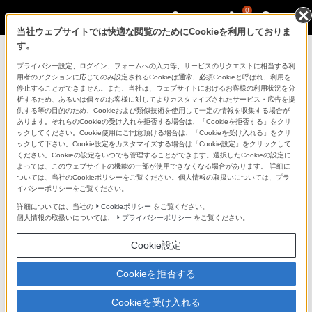
0
当社ウェブサイトでは快適な閲覧のためにCookieを利用しておりま
す。
ソニーストアのご利用ガイド
プライバシー設定、ログイン、フォームへの入力等、サービスのリクエストに相当する利
用者のアクションに応じてのみ設定されるCookieは通常、必須Cookieと呼ばれ、利用を
停止することができません。また、当社は、ウェブサイトにおけるお客様の利用状況を分
ご利用ガイドでは、ソニーストアのご利用方法・サービ
析するため、あるいは個々のお客様に対してよりカスタマイズされたサービス・広告を提
スに関しまとめてご案内しております。
供する等の目的のため、Cookieおよび類似技術を使用して一定の情報を収集する場合が
あります。それらのCookieの受け入れを拒否する場合は、「Cookieを拒否する」をクリ
ックしてください。Cookie使用にご同意頂ける場合は、「Cookieを受け入れる」をクリ
ご利用の前に
ックして下さい。Cookie設定をカスタマイズする場合は「Cookie設定」をクリックして
ください。Cookieの設定をいつでも管理することができます。選択したCookieの設定に
よっては、このウェブサイトの機能の一部が使用できなくなる場合があります。 詳細に
ついては、当社のCookieポリシーをご覧ください。個人情報の取扱いについては、プラ
ソニーストア 店舗のご案内
イバシーポリシーをご覧ください。
ソニーショップ（ソニーストア取次店）のご案内
詳細については、当社の
Cookieポリシー
をご覧ください。
個人情報の取扱いについては、
プライバシーポリシー
をご覧ください。
My Sonyでの購入について
Cookie設定
ソニーストアの特典・サービス
（長期保証、下取サービス、設置・設定サービスなど）
Cookieを拒否する
定期クーポンのプレゼントについて
Cookieを受け入れる