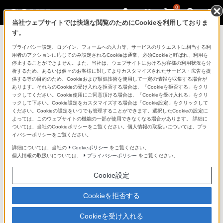
0
当社ウェブサイトでは快適な閲覧のためにCookieを利用しておりま
す。
ソニーストアのご利用ガイド
プライバシー設定、ログイン、フォームへの入力等、サービスのリクエストに相当する利
用者のアクションに応じてのみ設定されるCookieは通常、必須Cookieと呼ばれ、利用を
停止することができません。また、当社は、ウェブサイトにおけるお客様の利用状況を分
ご利用ガイドでは、ソニーストアのご利用方法・サービ
析するため、あるいは個々のお客様に対してよりカスタマイズされたサービス・広告を提
スに関しまとめてご案内しております。
供する等の目的のため、Cookieおよび類似技術を使用して一定の情報を収集する場合が
あります。それらのCookieの受け入れを拒否する場合は、「Cookieを拒否する」をクリ
ックしてください。Cookie使用にご同意頂ける場合は、「Cookieを受け入れる」をクリ
ご利用の前に
ックして下さい。Cookie設定をカスタマイズする場合は「Cookie設定」をクリックして
ください。Cookieの設定をいつでも管理することができます。選択したCookieの設定に
よっては、このウェブサイトの機能の一部が使用できなくなる場合があります。 詳細に
ついては、当社のCookieポリシーをご覧ください。個人情報の取扱いについては、プラ
ソニーストア 店舗のご案内
イバシーポリシーをご覧ください。
ソニーショップ（ソニーストア取次店）のご案内
詳細については、当社の
Cookieポリシー
をご覧ください。
個人情報の取扱いについては、
プライバシーポリシー
をご覧ください。
My Sonyでの購入について
Cookie設定
ソニーストアの特典・サービス
（長期保証、下取サービス、設置・設定サービスなど）
Cookieを拒否する
定期クーポンのプレゼントについて
Cookieを受け入れる