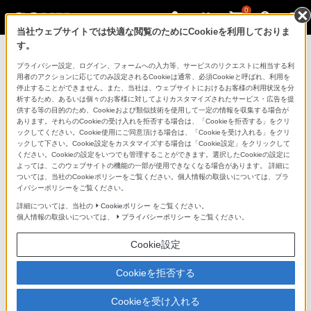
0
当社ウェブサイトでは快適な閲覧のためにCookieを利用しておりま
す。
ソニーストアのご利用ガイド
プライバシー設定、ログイン、フォームへの入力等、サービスのリクエストに相当する利
用者のアクションに応じてのみ設定されるCookieは通常、必須Cookieと呼ばれ、利用を
停止することができません。また、当社は、ウェブサイトにおけるお客様の利用状況を分
ご利用ガイドでは、ソニーストアのご利用方法・サービ
析するため、あるいは個々のお客様に対してよりカスタマイズされたサービス・広告を提
スに関しまとめてご案内しております。
供する等の目的のため、Cookieおよび類似技術を使用して一定の情報を収集する場合が
あります。それらのCookieの受け入れを拒否する場合は、「Cookieを拒否する」をクリ
ックしてください。Cookie使用にご同意頂ける場合は、「Cookieを受け入れる」をクリ
ご利用の前に
ックして下さい。Cookie設定をカスタマイズする場合は「Cookie設定」をクリックして
ください。Cookieの設定をいつでも管理することができます。選択したCookieの設定に
よっては、このウェブサイトの機能の一部が使用できなくなる場合があります。 詳細に
ついては、当社のCookieポリシーをご覧ください。個人情報の取扱いについては、プラ
ソニーストア 店舗のご案内
イバシーポリシーをご覧ください。
ソニーショップ（ソニーストア取次店）のご案内
詳細については、当社の
Cookieポリシー
をご覧ください。
個人情報の取扱いについては、
プライバシーポリシー
をご覧ください。
My Sonyでの購入について
Cookie設定
ソニーストアの特典・サービス
（長期保証、下取サービス、設置・設定サービスなど）
Cookieを拒否する
定期クーポンのプレゼントについて
Cookieを受け入れる