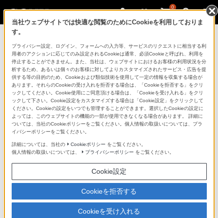
0
当社ウェブサイトでは快適な閲覧のためにCookieを利用しておりま
す。
ソニーストアのご利用ガイド
プライバシー設定、ログイン、フォームへの入力等、サービスのリクエストに相当する利
用者のアクションに応じてのみ設定されるCookieは通常、必須Cookieと呼ばれ、利用を
停止することができません。また、当社は、ウェブサイトにおけるお客様の利用状況を分
ご利用ガイドでは、ソニーストアのご利用方法・サービ
析するため、あるいは個々のお客様に対してよりカスタマイズされたサービス・広告を提
スに関しまとめてご案内しております。
供する等の目的のため、Cookieおよび類似技術を使用して一定の情報を収集する場合が
あります。それらのCookieの受け入れを拒否する場合は、「Cookieを拒否する」をクリ
ックしてください。Cookie使用にご同意頂ける場合は、「Cookieを受け入れる」をクリ
ご利用の前に
ックして下さい。Cookie設定をカスタマイズする場合は「Cookie設定」をクリックして
ください。Cookieの設定をいつでも管理することができます。選択したCookieの設定に
よっては、このウェブサイトの機能の一部が使用できなくなる場合があります。 詳細に
ついては、当社のCookieポリシーをご覧ください。個人情報の取扱いについては、プラ
ソニーストア 店舗のご案内
イバシーポリシーをご覧ください。
ソニーショップ（ソニーストア取次店）のご案内
詳細については、当社の
Cookieポリシー
をご覧ください。
個人情報の取扱いについては、
プライバシーポリシー
をご覧ください。
My Sonyでの購入について
Cookie設定
ソニーストアの特典・サービス
（長期保証、下取サービス、設置・設定サービスなど）
Cookieを拒否する
定期クーポンのプレゼントについて
Cookieを受け入れる