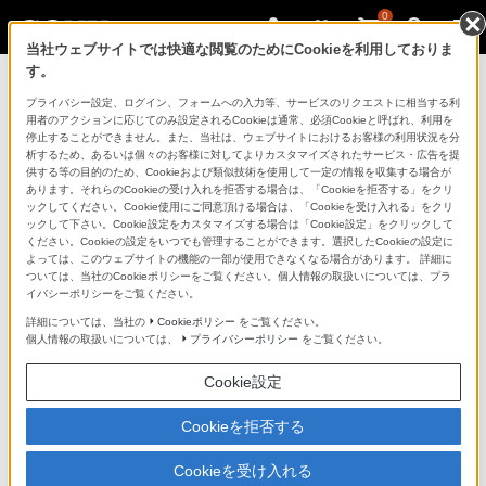
0
当社ウェブサイトでは快適な閲覧のためにCookieを利用しておりま
す。
ソニーストアのご利用ガイド
プライバシー設定、ログイン、フォームへの入力等、サービスのリクエストに相当する利
用者のアクションに応じてのみ設定されるCookieは通常、必須Cookieと呼ばれ、利用を
停止することができません。また、当社は、ウェブサイトにおけるお客様の利用状況を分
ご利用ガイドでは、ソニーストアのご利用方法・サービ
析するため、あるいは個々のお客様に対してよりカスタマイズされたサービス・広告を提
スに関しまとめてご案内しております。
供する等の目的のため、Cookieおよび類似技術を使用して一定の情報を収集する場合が
あります。それらのCookieの受け入れを拒否する場合は、「Cookieを拒否する」をクリ
ックしてください。Cookie使用にご同意頂ける場合は、「Cookieを受け入れる」をクリ
ご利用の前に
ックして下さい。Cookie設定をカスタマイズする場合は「Cookie設定」をクリックして
ください。Cookieの設定をいつでも管理することができます。選択したCookieの設定に
よっては、このウェブサイトの機能の一部が使用できなくなる場合があります。 詳細に
ついては、当社のCookieポリシーをご覧ください。個人情報の取扱いについては、プラ
ソニーストア 店舗のご案内
イバシーポリシーをご覧ください。
ソニーショップ（ソニーストア取次店）のご案内
詳細については、当社の
Cookieポリシー
をご覧ください。
個人情報の取扱いについては、
プライバシーポリシー
をご覧ください。
My Sonyでの購入について
Cookie設定
ソニーストアの特典・サービス
（長期保証、下取サービス、設置・設定サービスなど）
Cookieを拒否する
定期クーポンのプレゼントについて
Cookieを受け入れる