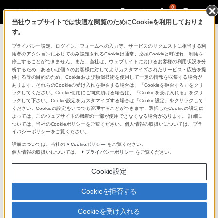
0
当社ウェブサイトでは快適な閲覧のためにCookieを利用しておりま
す。
ソニーストアのご利用ガイド
プライバシー設定、ログイン、フォームへの入力等、サービスのリクエストに相当する利
用者のアクションに応じてのみ設定されるCookieは通常、必須Cookieと呼ばれ、利用を
停止することができません。また、当社は、ウェブサイトにおけるお客様の利用状況を分
ご利用ガイドでは、ソニーストアのご利用方法・サービ
析するため、あるいは個々のお客様に対してよりカスタマイズされたサービス・広告を提
スに関しまとめてご案内しております。
供する等の目的のため、Cookieおよび類似技術を使用して一定の情報を収集する場合が
あります。それらのCookieの受け入れを拒否する場合は、「Cookieを拒否する」をクリ
ックしてください。Cookie使用にご同意頂ける場合は、「Cookieを受け入れる」をクリ
ご利用の前に
ックして下さい。Cookie設定をカスタマイズする場合は「Cookie設定」をクリックして
ください。Cookieの設定をいつでも管理することができます。選択したCookieの設定に
よっては、このウェブサイトの機能の一部が使用できなくなる場合があります。 詳細に
ついては、当社のCookieポリシーをご覧ください。個人情報の取扱いについては、プラ
ソニーストア 店舗のご案内
イバシーポリシーをご覧ください。
ソニーショップ（ソニーストア取次店）のご案内
詳細については、当社の
Cookieポリシー
をご覧ください。
個人情報の取扱いについては、
プライバシーポリシー
をご覧ください。
My Sonyでの購入について
Cookie設定
ソニーストアの特典・サービス
（長期保証、下取サービス、設置・設定サービスなど）
Cookieを拒否する
定期クーポンのプレゼントについて
Cookieを受け入れる