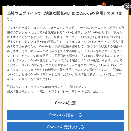
0
当社ウェブサイトでは快適な閲覧のためにCookieを利用しておりま
す。
ソニーストアのご利用ガイド
プライバシー設定、ログイン、フォームへの入力等、サービスのリクエストに相当する利
用者のアクションに応じてのみ設定されるCookieは通常、必須Cookieと呼ばれ、利用を
停止することができません。また、当社は、ウェブサイトにおけるお客様の利用状況を分
ご利用ガイドでは、ソニーストアのご利用方法・サービ
析するため、あるいは個々のお客様に対してよりカスタマイズされたサービス・広告を提
スに関しまとめてご案内しております。
供する等の目的のため、Cookieおよび類似技術を使用して一定の情報を収集する場合が
あります。それらのCookieの受け入れを拒否する場合は、「Cookieを拒否する」をクリ
ックしてください。Cookie使用にご同意頂ける場合は、「Cookieを受け入れる」をクリ
ご利用の前に
ックして下さい。Cookie設定をカスタマイズする場合は「Cookie設定」をクリックして
ください。Cookieの設定をいつでも管理することができます。選択したCookieの設定に
よっては、このウェブサイトの機能の一部が使用できなくなる場合があります。 詳細に
ついては、当社のCookieポリシーをご覧ください。個人情報の取扱いについては、プラ
ソニーストア 店舗のご案内
イバシーポリシーをご覧ください。
ソニーショップ（ソニーストア取次店）のご案内
詳細については、当社の
Cookieポリシー
をご覧ください。
個人情報の取扱いについては、
プライバシーポリシー
をご覧ください。
My Sonyでの購入について
Cookie設定
ソニーストアの特典・サービス
（長期保証、下取サービス、設置・設定サービスなど）
Cookieを拒否する
定期クーポンのプレゼントについて
Cookieを受け入れる