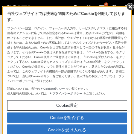
0
当社ウェブサイトでは快適な閲覧のためにCookieを利用しておりま
す。
ソニーストアのご利用ガイド
プライバシー設定、ログイン、フォームへの入力等、サービスのリクエストに相当する利
用者のアクションに応じてのみ設定されるCookieは通常、必須Cookieと呼ばれ、利用を
停止することができません。また、当社は、ウェブサイトにおけるお客様の利用状況を分
ご利用ガイドでは、ソニーストアのご利用方法・サービ
析するため、あるいは個々のお客様に対してよりカスタマイズされたサービス・広告を提
スに関しまとめてご案内しております。
供する等の目的のため、Cookieおよび類似技術を使用して一定の情報を収集する場合が
あります。それらのCookieの受け入れを拒否する場合は、「Cookieを拒否する」をクリ
ックしてください。Cookie使用にご同意頂ける場合は、「Cookieを受け入れる」をクリ
ご利用の前に
ックして下さい。Cookie設定をカスタマイズする場合は「Cookie設定」をクリックして
ください。Cookieの設定をいつでも管理することができます。選択したCookieの設定に
よっては、このウェブサイトの機能の一部が使用できなくなる場合があります。 詳細に
ついては、当社のCookieポリシーをご覧ください。個人情報の取扱いについては、プラ
ソニーストア 店舗のご案内
イバシーポリシーをご覧ください。
ソニーショップ（ソニーストア取次店）のご案内
詳細については、当社の
Cookieポリシー
をご覧ください。
個人情報の取扱いについては、
プライバシーポリシー
をご覧ください。
My Sonyでの購入について
Cookie設定
ソニーストアの特典・サービス
（長期保証、下取サービス、設置・設定サービスなど）
Cookieを拒否する
定期クーポンのプレゼントについて
Cookieを受け入れる