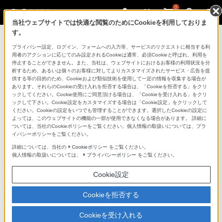
0
当社ウェブサイトでは快適な閲覧のためにCookieを利用しておりま
す。
ソニーストアのご利用ガイド
プライバシー設定、ログイン、フォームへの入力等、サービスのリクエストに相当する利
用者のアクションに応じてのみ設定されるCookieは通常、必須Cookieと呼ばれ、利用を
停止することができません。また、当社は、ウェブサイトにおけるお客様の利用状況を分
ご利用ガイドでは、ソニーストアのご利用方法・サービ
析するため、あるいは個々のお客様に対してよりカスタマイズされたサービス・広告を提
スに関しまとめてご案内しております。
供する等の目的のため、Cookieおよび類似技術を使用して一定の情報を収集する場合が
あります。それらのCookieの受け入れを拒否する場合は、「Cookieを拒否する」をクリ
ックしてください。Cookie使用にご同意頂ける場合は、「Cookieを受け入れる」をクリ
ご利用の前に
ックして下さい。Cookie設定をカスタマイズする場合は「Cookie設定」をクリックして
ください。Cookieの設定をいつでも管理することができます。選択したCookieの設定に
よっては、このウェブサイトの機能の一部が使用できなくなる場合があります。 詳細に
ついては、当社のCookieポリシーをご覧ください。個人情報の取扱いについては、プラ
ソニーストア 店舗のご案内
イバシーポリシーをご覧ください。
ソニーショップ（ソニーストア取次店）のご案内
詳細については、当社の
Cookieポリシー
をご覧ください。
個人情報の取扱いについては、
プライバシーポリシー
をご覧ください。
My Sonyでの購入について
Cookie設定
ソニーストアの特典・サービス
（長期保証、下取サービス、設置・設定サービスなど）
Cookieを拒否する
定期クーポンのプレゼントについて
Cookieを受け入れる