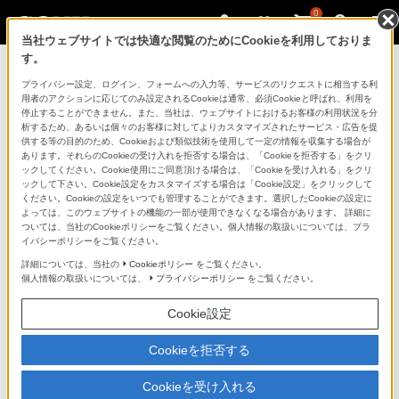
0
当社ウェブサイトでは快適な閲覧のためにCookieを利用しておりま
す。
ソニーストアのご利用ガイド
プライバシー設定、ログイン、フォームへの入力等、サービスのリクエストに相当する利
用者のアクションに応じてのみ設定されるCookieは通常、必須Cookieと呼ばれ、利用を
停止することができません。また、当社は、ウェブサイトにおけるお客様の利用状況を分
ご利用ガイドでは、ソニーストアのご利用方法・サービ
析するため、あるいは個々のお客様に対してよりカスタマイズされたサービス・広告を提
スに関しまとめてご案内しております。
供する等の目的のため、Cookieおよび類似技術を使用して一定の情報を収集する場合が
あります。それらのCookieの受け入れを拒否する場合は、「Cookieを拒否する」をクリ
ックしてください。Cookie使用にご同意頂ける場合は、「Cookieを受け入れる」をクリ
ご利用の前に
ックして下さい。Cookie設定をカスタマイズする場合は「Cookie設定」をクリックして
ください。Cookieの設定をいつでも管理することができます。選択したCookieの設定に
よっては、このウェブサイトの機能の一部が使用できなくなる場合があります。 詳細に
ついては、当社のCookieポリシーをご覧ください。個人情報の取扱いについては、プラ
ソニーストア 店舗のご案内
イバシーポリシーをご覧ください。
ソニーショップ（ソニーストア取次店）のご案内
詳細については、当社の
Cookieポリシー
をご覧ください。
個人情報の取扱いについては、
プライバシーポリシー
をご覧ください。
My Sonyでの購入について
Cookie設定
ソニーストアの特典・サービス
（長期保証、下取サービス、設置・設定サービスなど）
Cookieを拒否する
定期クーポンのプレゼントについて
Cookieを受け入れる