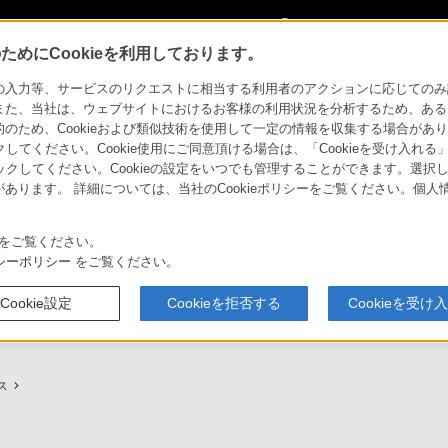
My Sonyに
サインイン
サインインす
めにCookieを利用しております。
用ガイド
力等、サービスのリクエストに相当する利用者のアクションに応じてのみ設定され
また、当社は、ウェブサイトにおけるお客様の利用状況を分析するため、ある
ため、Cookieおよび類似技術を使用して一定の情報を収集する場合がありま
クしてください。Cookie使用にご同意頂ける場合は、「Cookieを受け入れる
リックしてください。Cookieの設定をいつでも管理することができます。選択し
あります。 詳細については、当社のCookieポリシーをご覧ください。個
ービスに関しまとめてご案内しております。
をご覧ください。
シーポリシー
をご覧ください。
Cookie設定
Cookieを拒否する
Cookieを受け
プ（ソニーストア取次店）のご案内
My Sonyでの購入について
ス