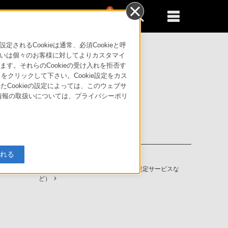
0
新規登録
るともっと便利に
るCookieは通常、必須Cookieと呼
いは個々のお客様に対してよりカスタマイ
す。それらのCookieの受け入れを拒否す
」をクリックして下さい。Cookie設定をカス
たCookieの設定によっては、このウェブサ
人情報の取扱いについては、プライバシーポリ
入れる
ソニーストアの特典・サービス
（長期保証、下取サービス、設置・設定サービスな
ど）